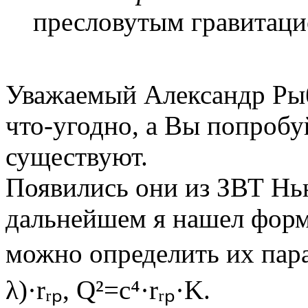
пресловутым гравитаци
Уважаемый Александр Ры
что-угодно, а Вы попробуй
существуют.
Появились они из ЗВТ Нь
дальнейшем я нашел фор
можно определить их парам
λ)·rᵣₚ, Q²=c⁴·rᵣₚ·K.