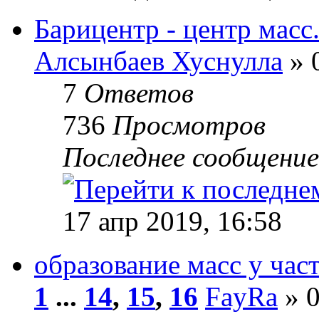
Барицентр - центр масс
Алсынбаев Хуснулла
» 
7
Ответов
736
Просмотров
Последнее сообщени
17 апр 2019, 16:58
образование масс у час
1
...
14
,
15
,
16
FayRa
» 0