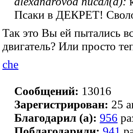
alexandrovod писал(а):
к
Псаки в ДЕКРЕТ! Своло
Так это Вы ей пытались вс
двигатель? Или просто те
che
Сообщений:
13016
Зарегистрирован:
25 а
Благодарил (а):
956
ра
Поблагодарили:
941
ра