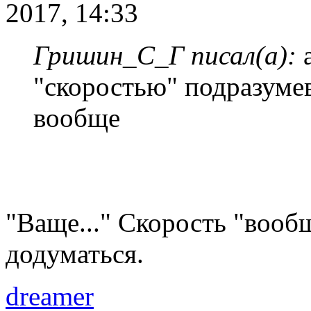
2017, 14:33
Гришин_С_Г писал(а):
а
"скоростью" подразумев
вообще
"Ваще..." Скорость "вооб
додуматься.
dreamer