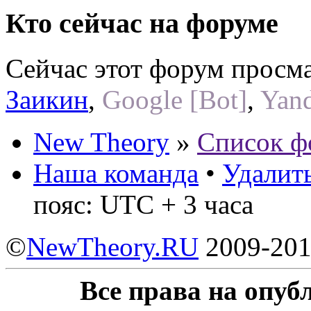
Кто сейчас на форуме
Сейчас этот форум просм
Заикин
,
Google [Bot]
,
Yand
New Theory
»
Список ф
Наша команда
•
Удалить
пояс: UTC + 3 часа
©
NewTheory.RU
2009-20
Все права на опу