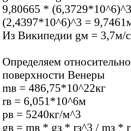
9,80665 * (6,3729*10^6)^3
(2,4397*10^6)^3 = 9,7461м
Из Википедии gм = 3,7м/с
Определяем относительное
поверхности Венеры
mв = 486,75*10^22кг
rв = 6,051*10^6м
рв = 5240кг/м^3
gв = mв * gз * rз^3 / mз *