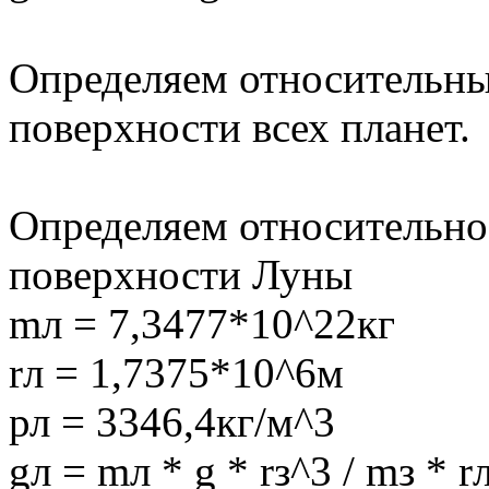
Определяем относительны
поверхности всех планет.
Определяем относительное
поверхности Луны
mл = 7,3477*10^22кг
rл = 1,7375*10^6м
рл = 3346,4кг/м^3
gл = mл * g * rз^3 / mз * 