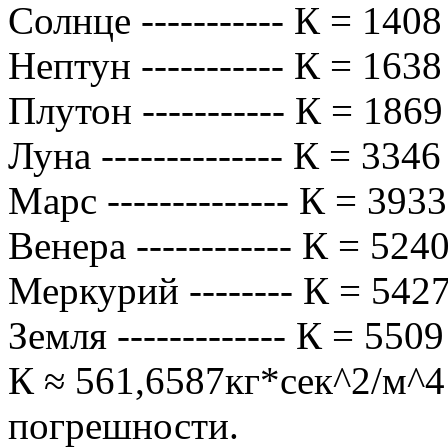
Солнце ----------- К = 1408
Нептун ----------- К = 1638
Плутон ----------- К = 1869
Луна -------------- К = 3346
Марс -------------- К = 393
Венера ------------ К = 524
Меркурий -------- К = 5427
Земля ------------- К = 550
К ≈ 561,6587кг*сек^2/м^4
погрешности.