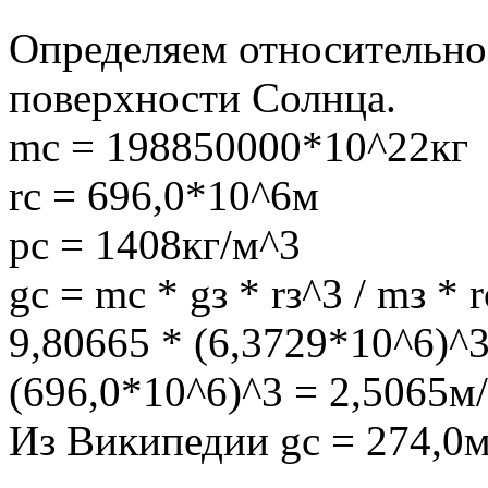
Определяем относительное
поверхности Солнца.
mc = 198850000*10^22кг
rс = 696,0*10^6м
рс = 1408кг/м^3
gc = mc * gз * rз^3 / mз *
9,80665 * (6,3729*10^6)^3
(696,0*10^6)^3 = 2,5065м/
Из Википедии gс = 274,0м