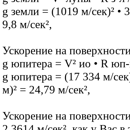
g земли = (1019 м/сек)² • 
9,8 м/сек²,
Ускорение на поверхност
g юпитера = V² ио • R юп-
g юпитера = (17 334 м/сек)
м)² = 24,79 м/сек²,
Ускорение на поверхности
2,3614 м/сек², как у Вас в 