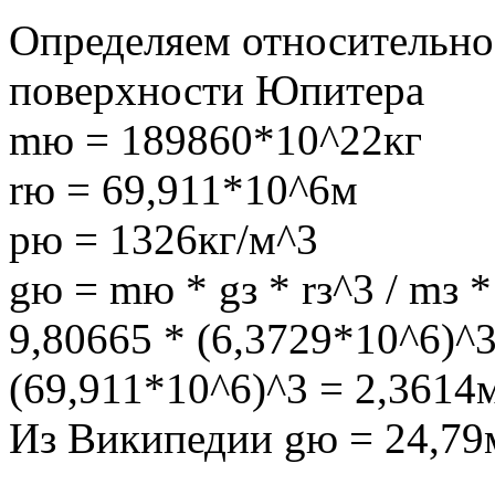
Определяем относительное
поверхности Юпитера
mю = 189860*10^22кг
rю = 69,911*10^6м
рю = 1326кг/м^3
gю = mю * gз * rз^3 / mз 
9,80665 * (6,3729*10^6)^3
(69,911*10^6)^3 = 2,3614м
Из Википедии gю = 24,79м