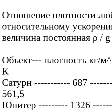
Отношение плотности люб
относительному ускорению
величина постоянная ρ / g
Объект--- плотность кг/м^3
К
Сатурн ----------- 687 -------
561,5
Юпитер --------- 1326 --------