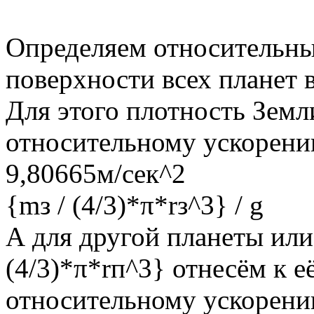
Определяем относительны
поверхности всех планет 
Для этого плотность Земли
относительному ускорению
9,80665м/сек^2
{mз / (4/3)*π*rз^3} / g
А для другой планеты или 
(4/3)*π*rп^3} отнесём к е
относительному ускорени