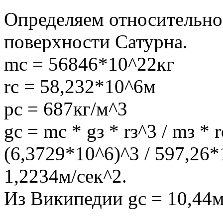
Определяем относительное
поверхности Сатурна.
mс = 56846*10^22кг
rс = 58,232*10^6м
рс = 687кг/м^3
gс = mс * gз * rз^3 / mз *
(6,3729*10^6)^3 / 597,26*
1,2234м/сек^2.
Из Википедии gс = 10,44м