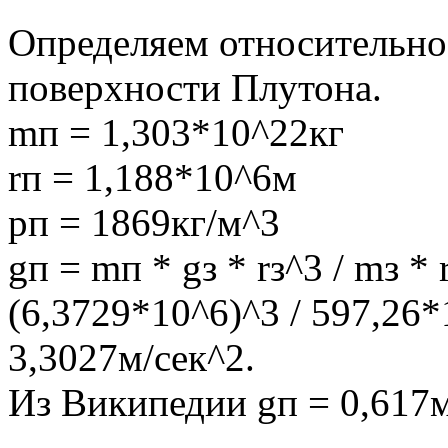
Определяем относительное
поверхности Плутона.
mп = 1,303*10^22кг
rп = 1,188*10^6м
рп = 1869кг/м^3
gп = mп * gз * rз^3 / mз *
(6,3729*10^6)^3 / 597,26*
3,3027м/сек^2.
Из Википедии gп = 0,617м