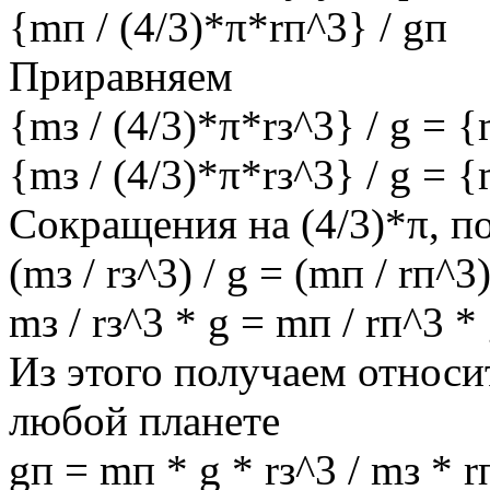
{mп / (4/3)*π*rп^3} / gп
Приравняем
{mз / (4/3)*π*rз^3} / g = {
{mз / (4/3)*π*rз^3} / g = {
Сокращения на (4/3)*π, п
(mз / rз^3) / g = (mп / rп^3)
mз / rз^3 * g = mп / rп^3 *
Из этого получаем относи
любой планете
gп = mп * g * rз^3 / mз * r