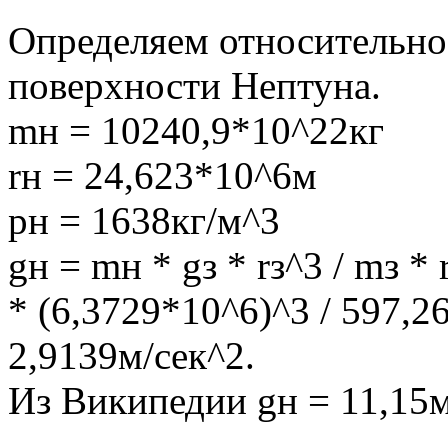
Определяем относительное
поверхности Нептуна.
mн = 10240,9*10^22кг
rн = 24,623*10^6м
рн = 1638кг/м^3
gн = mн * gз * rз^3 / mз *
* (6,3729*10^6)^3 / 597,2
2,9139м/сек^2.
Из Википедии gн = 11,15м