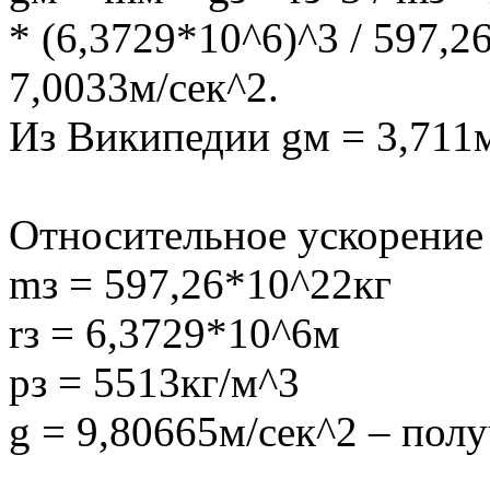
* (6,3729*10^6)^3 / 597,2
7,0033м/сек^2.
Из Википедии gм = 3,711м
Относительное ускорение 
mз = 597,26*10^22кг
rз = 6,3729*10^6м
рз = 5513кг/м^3
g = 9,80665м/сек^2 – пол