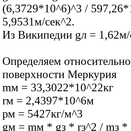
(6,3729*10^6)^3 / 597,26*
5,9531м/сек^2.
Из Википедии gл = 1,62м/
Определяем относительное
поверхности Меркурия
mм = 33,3022*10^22кг
rм = 2,4397*10^6м
рм = 5427кг/м^3
gм = mм * gз * rз^2 / mз 