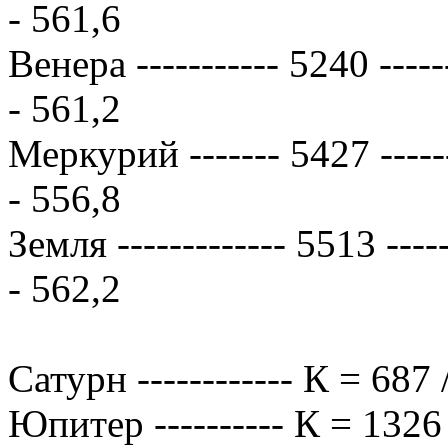
- 561,6
Венера ----------- 5240 ------
- 561,2
Меркурий ------- 5427 -------
- 556,8
Земля ------------- 5513 -----
- 562,2
Сатурн ------------ К = 687
Юпитер ---------- К = 1326