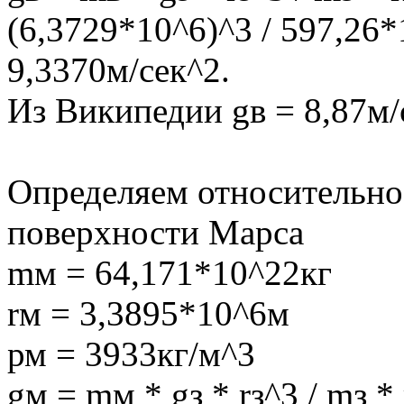
(6,3729*10^6)^3 / 597,26*
9,3370м/сек^2.
Из Википедии gв = 8,87м/
Определяем относительное
поверхности Марса
mм = 64,171*10^22кг
rм = 3,3895*10^6м
рм = 3933кг/м^3
gм = mм * gз * rз^3 / mз 