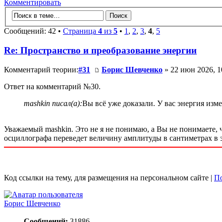
Комментировать
Сообщений: 42 •
Страница
4
из
5
•
1
,
2
,
3
,
4
,
5
Re: Пространство и преобразование энергии
Комментарий теории:
#31
Борис Шевченко
» 22 июн 2026, 1
Ответ на комментарий №30.
mashkin писал(а):
Вы всё уже доказали. У вас энергия изме
Уважаемый mashkin. Это не я не понимаю, а Вы не понимаете, 
осциллографа переведет величину амплитуды в сантиметрах в э
Код ссылки на тему, для размещения на персональном сайте |
По
Борис Шевченко
Сообщений:
31886