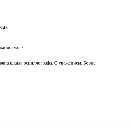
8:43
 амплитуды?
вана шкала осциллографа. С уважением, Борис.