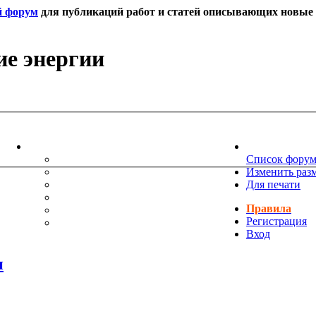
й форум
для публикаций работ и статей описывающих новые т
ие энергии
ИНФОРМАЦИЯ
НОВОСТИ 
ТЕХНИЧЕСКАЯ ПОДДЕРЖКА
Список фору
ЕНИЯ
ПОЖЕЛАНИЯ
Изменить раз
ПРАВИЛА ФОРУМА
Для печати
ЧАСТО ЗАДАВАЕМЫЕ ВОПРОСЫ
Правила
НАУК
РУКОВОДСТВО ПО BBCODE
Регистрация
ДОПОЛНИТЕЛЬНЫЕ BBCODE
Вход
и