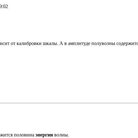
9:02
ависит от калибровки шкалы. А в амплитуде полуволны содержит
ржится половина
энергии
волны.