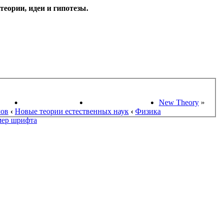
еории, идеи и гипотезы.
НАУКИ
ПОИСК ТЕОРИЙ
СТАРЫЙ ПОРТАЛ
New Theory
»
мов
‹
Новые теории естественных наук
‹
Физика
мер шрифта