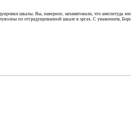
адуировки шкалы. Вы, наверное, запамятовали, что амплитуда эн
луволны по отградуированной шкале в эргах. С уважением, Бори