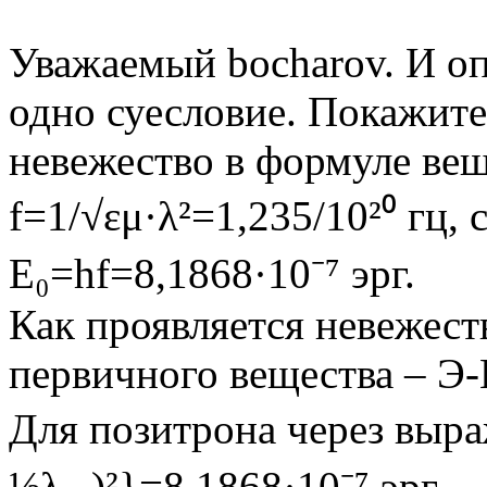
Уважаемый bocharov. И оп
одно суесловие. Покажите
невежество в формуле ве
f=1/√εμ·λ²=1,235/10²⁰ гц,
Е₀=hf=8,1868·10⁻⁷ эрг.
Как проявляется невежест
первичного вещества – Э-
Для позитрона через выра
½λ₁₂)²}=8,1868·10⁻⁷ эрг.