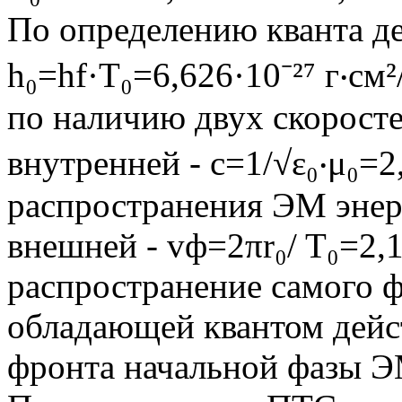
По определению кванта де
h₀=hf·Т₀=6,626·10⁻²⁷ г‧см²
по наличию двух скоросте
внутренней - с=1/√ε₀‧μ₀=2
распространения ЭМ энер
внешней - vф=2πr₀/ T₀=2,1
распространение самого ф
обладающей квантом дейс
фронта начальной фазы Э