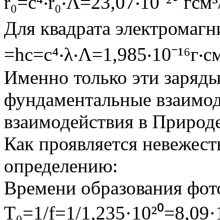
r₀=c⁴‧r₀‧Λ=23,07‧10⁻²⁰ гсм³
Для квадрата электромагни
=hc=c⁴‧λ‧Λ=1,985‧10⁻¹⁶г‧см
Именно только эти заряды
фундаментальные взаимод
взаимодействия в Природе
Как проявляется невежест
определению:
Времени образования фот
T₀=1/f=1/1,235·10²⁰=8,09·1