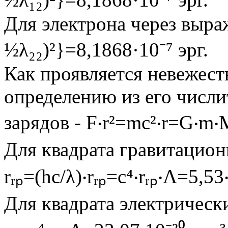
Для электрона через выраж
½λ₂₂)²}=8,1868·10⁻⁷ эрг.
Как проявляется невежест
определению из его числи
зарядов - F‧r²=mc²‧r=G‧m‧
Для квадрата гравитацион
rᵣₚ=(hc/λ)‧rᵣₚ=c⁴‧rᵣₚ‧Λ=5,53‧
Для квадрата электрических