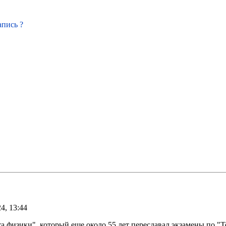
апись ?
4, 13:44
а физики", который еще около 55 лет пересдавал экзамены по "