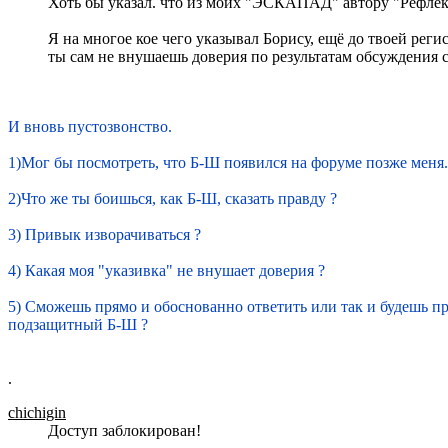
Хоть бы указал. что из моих "ЭСКАПАД" автору "Рефлек
Я на многое кое чего указывал Борису, ещё до твоей рег
ты сам не внушаешь доверия по результатам обсуждения с
И вновь пустозвонство.
1)Мог бы посмотреть, что Б-Ш появился на форуме позже меня.
2)Что же ты боишься, как Б-Ш, сказать правду ?
3) Привык изворачиваться ?
4) Какая моя "указивка" не внушает доверия ?
5) Сможешь прямо и обоснованно ответить или так и будешь пр
подзащитный Б-Ш ?
.
chichigin
Доступ заблокирован!