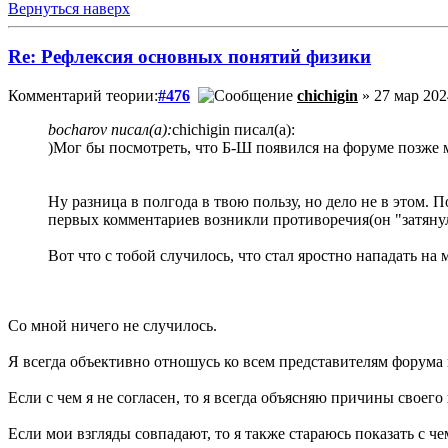
Вернуться наверх
Re: Рефлексия основных понятий физики
Комментарий теории:
#476
chichigin
» 27 мар 202
bocharov писал(а):
chichigin писал(а):
)Мог бы посмотреть, что Б-Ш появился на форуме позже 
Ну разница в полгода в твою пользу, но дело не в этом.
первых комментариев возникли противоречия(он "затяну
Вот что с тобой случилось, что стал яростно нападать на 
Со мной ничего не случилось.
Я всегда объективно отношусь ко всем представителям форума и
Если с чем я не согласен, то я всегда объясняю причины своего 
Если мои взгляды совпадают, то я также стараюсь показать с чем