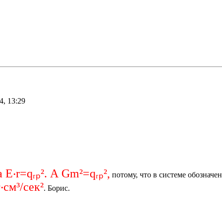
4, 13:29
а Е‧r=qᵣₚ². А Gm²=qᵣₚ²,
потому, что в системе обозначе
‧см³/сек²
. Борис.