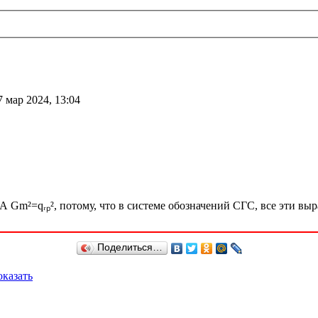
7 мар 2024, 13:04
². А Gm²=qᵣₚ², потому, что в системе обозначений СГС, все эти вы
Поделиться…
казать