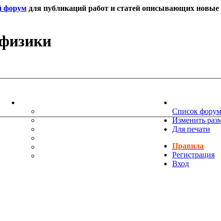
й форум
для публикаций работ и статей описывающих новые т
 физики
ИНФОРМАЦИЯ
НОВОСТИ 
ТЕХНИЧЕСКАЯ ПОДДЕРЖКА
Список фору
ЕНИЯ
ПОЖЕЛАНИЯ
Изменить раз
ПРАВИЛА ФОРУМА
Для печати
ЧАСТО ЗАДАВАЕМЫЕ ВОПРОСЫ
Правила
НАУК
РУКОВОДСТВО ПО BBCODE
Регистрация
ДОПОЛНИТЕЛЬНЫЕ BBCODE
Вход