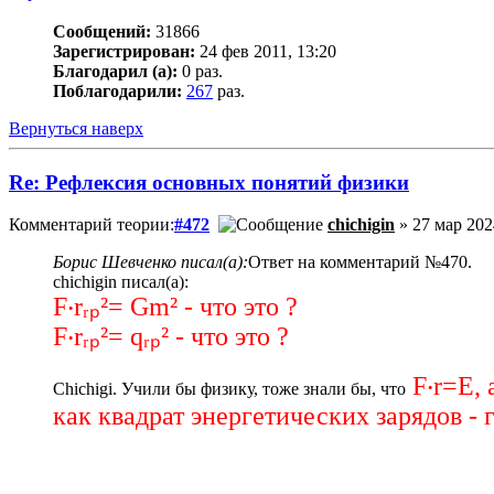
Сообщений:
31866
Зарегистрирован:
24 фев 2011, 13:20
Благодарил (а):
0 раз.
Поблагодарили:
267
раз.
Вернуться наверх
Re: Рефлексия основных понятий физики
Комментарий теории:
#472
chichigin
» 27 мар 202
Борис Шевченко писал(а):
Ответ на комментарий №470.
chichigin писал(а):
F‧rᵣₚ²= Gm² - что это ?
F‧rᵣₚ²= qᵣₚ² - что это ?
F‧r=E, 
Chichigi. Учили бы физику, тоже знали бы, что
как квадрат энергетических зарядов - г