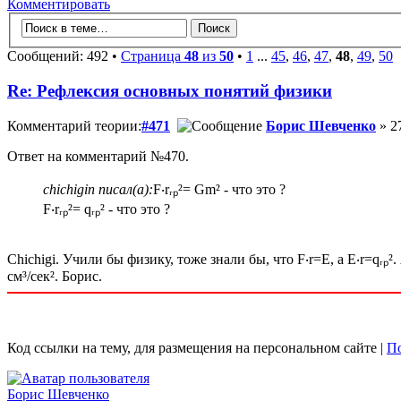
Комментировать
Сообщений: 492 •
Страница
48
из
50
•
1
...
45
,
46
,
47
,
48
,
49
,
50
Re: Рефлексия основных понятий физики
Комментарий теории:
#471
Борис Шевченко
» 2
Ответ на комментарий №470.
chichigin писал(а):
F‧rᵣₚ²= Gm² - что это ?
F‧rᵣₚ²= qᵣₚ² - что это ?
Chichigi. Учили бы физику, тоже знали бы, что F‧r=E, а Е‧r=qᵣₚ
см³/сек². Борис.
Код ссылки на тему, для размещения на персональном сайте |
По
Борис Шевченко