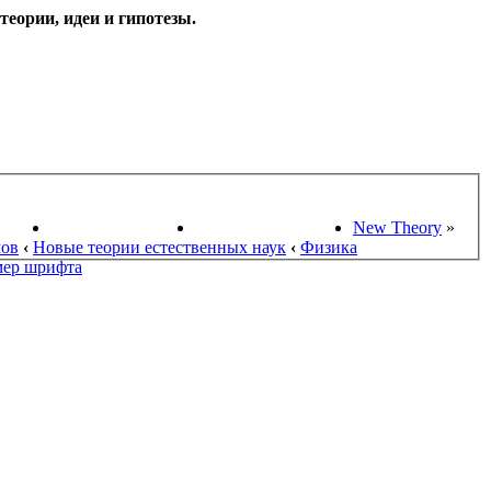
еории, идеи и гипотезы.
НАУКИ
ПОИСК ТЕОРИЙ
СТАРЫЙ ПОРТАЛ
New Theory
»
мов
‹
Новые теории естественных наук
‹
Физика
мер шрифта