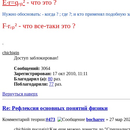
Е‧r=qᵣₚ²
- что это ?
Нужно обосновать: - когда ? ; где ?; и кто применял подобную з
F‧rᵣₚ² - что все-таки это ?
.
chichigin
Доступ заблокирован!
Сообщений:
3064
Зарегистрирован:
17 окт 2010, 11:11
Благодарил (а):
80
раз.
Поблагодарили:
77
раз.
Вернуться наверх
Re: Рефлексия основных понятий физики
Комментарий теории:
#473
bocharov
» 27 мар 202
chichigin писал(а):
Как еще можно донести до "Специалист