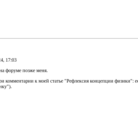
4, 17:03
на форуме позже меня.
отри комментарии к моей статье "Рефлексия концепции физики": е
нку").