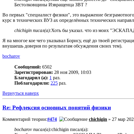
Бестолковщины Извращенца ЗВТ ?
Во первых "специалист физики", это выражение безграмотного 
курс в технических ВУЗ ах определённых технических направл
chichigin писал(а):
Хоть бы указал. что из моих "ЭСКАПАД
Я на многое кое чего указывал Борису, ещё до твоей регистра
внушаешь доверия по результатам обсуждения своих тем).
bocharov
Сообщений:
6502
Зарегистрирован:
28 ноя 2009, 10:03
Благодарил (а):
1
раз.
Поблагодарили:
225
раз.
Вернуться наверх
Re: Рефлексия основных понятий физики
Комментарий теории:
#474
chichigin
» 27 мар 202
bocharov писал(а):
chichigin писал(а):