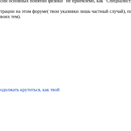
сии основных понятий физики" не приемлемо, как "Специалист
истрации на этом форуме( твои указивки лишь частный случай), 
воих тем).
одолжать крутиться, как твой