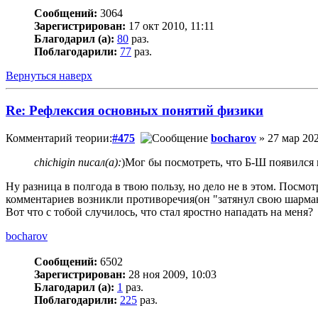
Сообщений:
3064
Зарегистрирован:
17 окт 2010, 11:11
Благодарил (а):
80
раз.
Поблагодарили:
77
раз.
Вернуться наверх
Re: Рефлексия основных понятий физики
Комментарий теории:
#475
bocharov
» 27 мар 202
chichigin писал(а):
)Мог бы посмотреть, что Б-Ш появился 
Ну разница в полгода в твою пользу, но дело не в этом. Посм
комментариев возникли противоречия(он "затянул свою шарма
Вот что с тобой случилось, что стал яростно нападать на меня?
bocharov
Сообщений:
6502
Зарегистрирован:
28 ноя 2009, 10:03
Благодарил (а):
1
раз.
Поблагодарили:
225
раз.