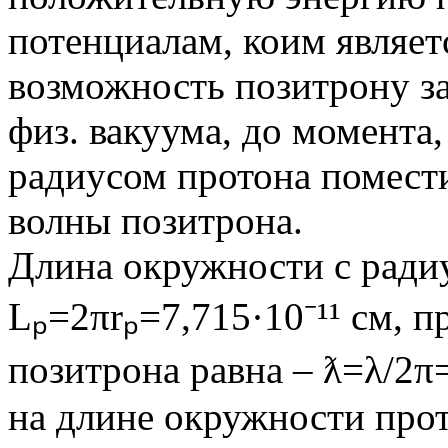
потенциалам, коим являетс
возможность позитрону з
физ. вакуума, до момента,
радиусом протона помест
волны позитрона.
Длина окружности с ради
Lₚ=2πrₚ=7,715·10⁻¹¹ см, 
позитрона равна – ƛ=λ/2π=
на длине окружности про