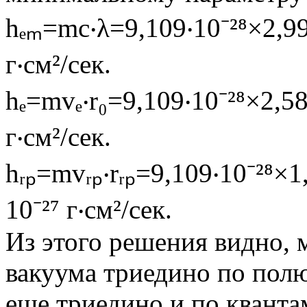
hₑₘ=mc‧λ=9,109‧10⁻²⁸×2,99
г‧см²/сек.
hₑ=mvₑ‧r₀=9,109‧10⁻²⁸×2,58
г‧см²/сек.
hᵣₚ=mvᵣₚ‧rᵣₚ=9,109‧10⁻²⁸×1
10⁻²⁷ г‧см²/сек.
Из этого решения видно, м
вакуума триедино по полю
еще триедино и по кванта