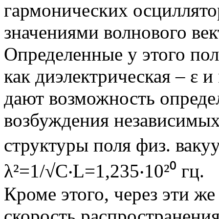
гармонических осциллято
значениями волнового век
Определенные у этого по
как диэлектрическая – ε и
дают возможность опреде
возбуждения независимых
структуры поля физ. вакуу
λ²=1/√C‧L=1,235‧10²⁰ гц.
Кроме этого, через эти ж
скорость распространения