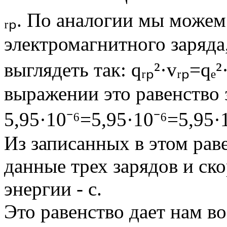
ᵣₚ. По аналогии мы можем
электромагнитного заряда, 
выглядеть так: qᵣₚ²·vᵣₚ=qₑ
выражении это равенство 
5,95·10⁻⁶=5,95·10⁻⁶=5,95·
Из записанных в этом рав
данные трех зарядов и ск
энергии - c.
Это равенство дает нам в