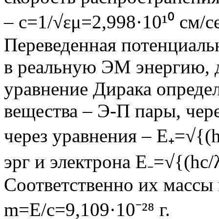
– с=1/√εμ=2,998·10¹⁰ см/с
Переведенная потенциальн
в реальную ЭМ энергию, 
уравнение Дирака опреде
вещества – Э-П пары, чер
через уравнения – E₊=√{(hc
эрг и электрона Е₋=√{(hc/λ
Соответственно их массы 
m=E/c=9,109·10⁻²⁸ г.