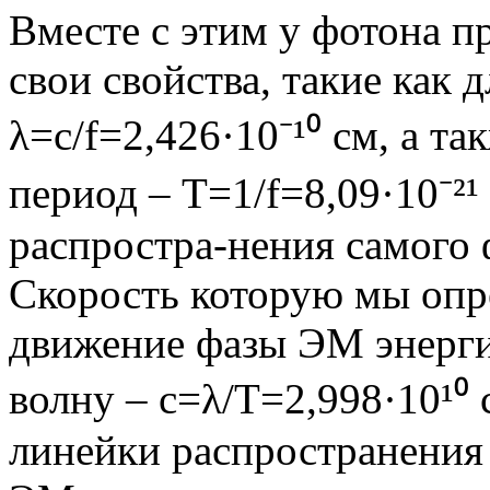
Вместе с этим у фотона п
свои свойства, такие как 
λ=с/f=2,426·10⁻¹⁰ см, а та
период – Т=1/f=8,09·10⁻²¹ 
распростра-нения самого 
Скорость которую мы опре
движение фазы ЭМ энерг
волну – с=λ/Т=2,998·10¹⁰ 
линейки распространения 