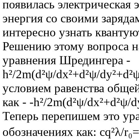
появилась электрическая 
энергия со своими зарядам
интересно узнать квантую
Решению этому вопроса н
уравнения Шредингера -
h²/2m(d²ψ/dx²+d²ψ/dy²+d²
условием равенства обще
как - -h²/2m(d²ψ/dx²+d²ψ/
Теперь перепишем это ур
обозначениях как: сq²λ/r₀