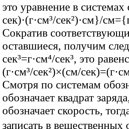
это уравнение в системах
сек)·(г·см³/сек²)·см}/см={г
Сократив соответствующи
оставшиеся, получим след
сек³=г·см⁴/сек³, это раве
(г·см³/сек²)×(см/сек)=(г·см
Смотря по системам обоз
обозначает квадрат заряда
обозначает скорость, тог
записать в вещественных о