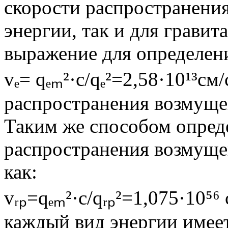
скорости распространения
энергии, так и для грави
выражение для определени
vₑ= qₑₘ²·c/qₑ²=2,58·10¹³см
распространения возмущен
Таким же способом опред
распространения возмуще
как:
vᵣₚ=qₑₘ²·c/qᵣₚ²=1,075·10⁵⁶
каждый вид энергии имее