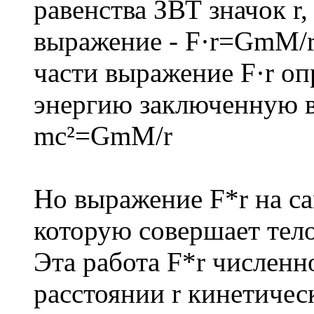
равенства ЗВТ значок r
выражение - F·r=GmM/r 
части выражение F·r о
энергию заключенную в 
mc²=GmM/r
Но выражение F*r на са
которую совершает тело
Эта работа F*r численн
расстоянии r кинетичес