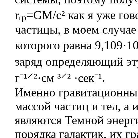
rᵣₚ=GM/c² как я уже гов
частицы, в моем случае
которого равна 9,109·10
заряд определяющий эту
г⁻¹⸍²·см ³⸍² ·сек⁻¹.
Именно гравитационны
массой частиц и тел, а
являются Темной энерги
порядка галактик, их г