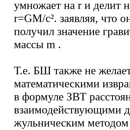
умножает на r и делит н
r=GM/c². заявляя, что 
получил значение грави
массы m .
Т.е. БШ также не желае
математическими извр
в формуле ЗВТ расстоя
взаимодействующими д
жульническим методом 