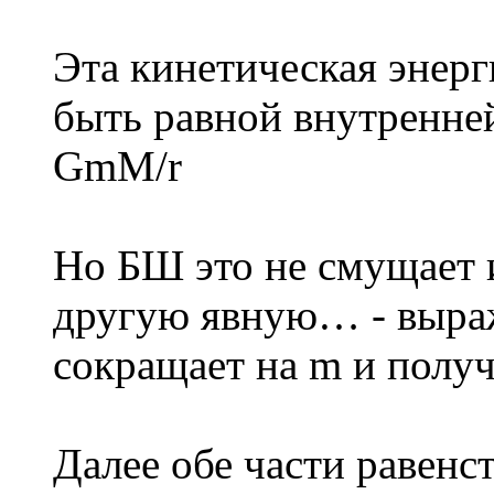
Эта кинетическая энерг
быть равной внутренне
GmM/r
Но БШ это не смущает 
другую явную… - выр
сокращает на m и полу
Далее обе части равенс