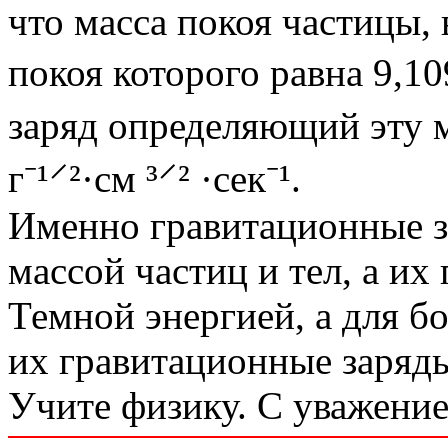
что масса покоя частицы, 
покоя которого равна 9,10
заряд определяющий эту ма
г⁻¹⸍²·см ³⸍² ·сек⁻¹.
Именно гравитационные з
массой частиц и тел, а и
Темной энергией, а для б
их гравитационные заряд
Учите физику. С уважение