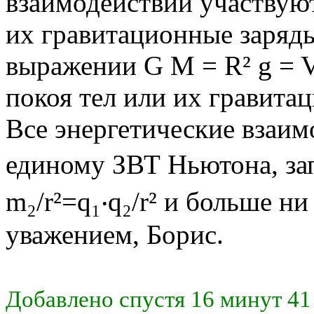
взаимодействии участвуют 
их гравитационные заряд
выражении G M = R² g = V² 
покоя тел или их гравита
Все энергетические взаим
единому ЗВТ Ньютона, за
m₂/r²=q₁‧q₂/r² и больше н
уважением, Борис.
Добавлено спустя 16 минут 41