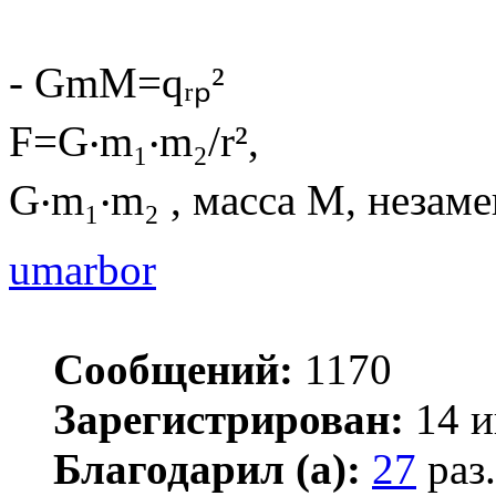
- GmM=qᵣₚ²
F=G‧m₁‧m₂/r²,
G‧m₁‧m₂ , масса М, незаме
umarbor
Сообщений:
1170
Зарегистрирован:
14 и
Благодарил (а):
27
раз.