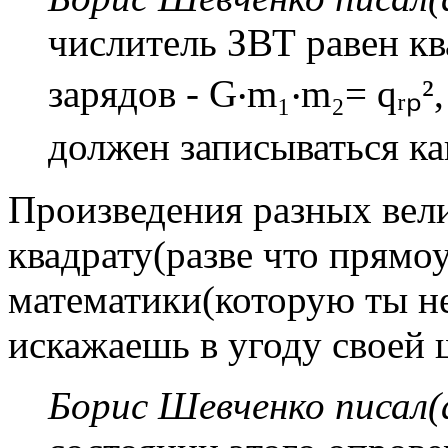
числитель ЗВТ равен к
зарядов - G‧m₁‧m₂= qᵣₚ
должен записываться как 
Произведения разных вел
квадрату(разве что прямоу
математики(которую ты не
искажаешь в угоду своей 
Борис Шевченко писал(