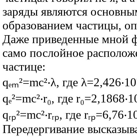
заряды являются основны
образованием частицы, о
Даже приведенные мной ф
само послойное расположе
частице:
qₑₘ²=mc²‧λ, где λ=2,426‧10⁻
qₑ²=mc²‧r₀, где r₀=2,1868‧10
qᵣₚ²=mc²‧rᵣₚ, где rᵣₚ=6,76‧10
Передергивание высказыва