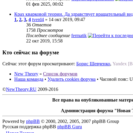
01 фев 2025, 00:02
Крах кварковой теории. Да здравствует вращательный ви
1
,
2
,
3
,
4
tverd4
» 14 окт 2019, 09:47
36
Ответов
1758
Просмотров
Последнее сообщение
fermatik
22 окт 2019, 15:58
Кто сейчас на форуме
Сейчас этот форум просматривают:
Борис Шевченко
,
Yandex [B
New Theory
»
Список форумов
Наша команда
•
Удалить cookies форума
• Часовой пояс: U
©
NewTheory.RU
2009-2016
Все права на опубликованные матери
Администрация форума "Новая Т
Powered by
phpBB
© 2000, 2002, 2005, 2007 phpBB Group
Русская поддержка phpBB
phpBB Guru