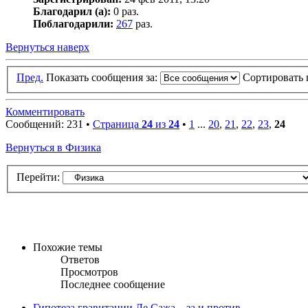
Благодарил (а):
0 раз.
Поблагодарили:
267
раз.
Вернуться наверх
Пред.
Показать сообщения за:
Сортировать 
Комментировать
Сообщений: 231 •
Страница
24
из
24
•
1
...
20
,
21
,
22
,
23
,
24
Вернуться в Физика
Перейти:
Похожие темы
Ответов
Просмотров
Последнее сообщение
Гипотеза гравитации Ле Сажа – за и против.