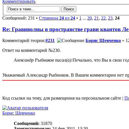
Комментировать
Сообщений: 231 •
Страница
24
из
24
•
1
...
20
,
21
,
22
,
23
,
24
Re: Гравиволны в пространстве грави квантов Л
Комментарий теории:
#231
Борис Шевченко
» 12
Ответ на комментарий №230.
Александр Рыбников писал(а):
Печально, что Вы в свои го
Уважаемый Александр Рыбников. В Вашем комментарии нет пред
Код ссылки на тему, для размещения на персональном сайте |
По
Борис Шевченко
Сообщений:
31870
Зарегистрирован:
24 фев 2011, 13:20