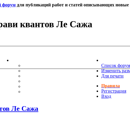
й форум
для публикаций работ и статей описывающих новые т
рави квантов Ле Сажа
ИНФОРМАЦИЯ
НОВОСТИ 
ТЕХНИЧЕСКАЯ ПОДДЕРЖКА
Список фору
ЕНИЯ
ПОЖЕЛАНИЯ
Изменить раз
ПРАВИЛА ФОРУМА
Для печати
ЧАСТО ЗАДАВАЕМЫЕ ВОПРОСЫ
Правила
НАУК
РУКОВОДСТВО ПО BBCODE
Регистрация
ДОПОЛНИТЕЛЬНЫЕ BBCODE
Вход
тов Ле Сажа