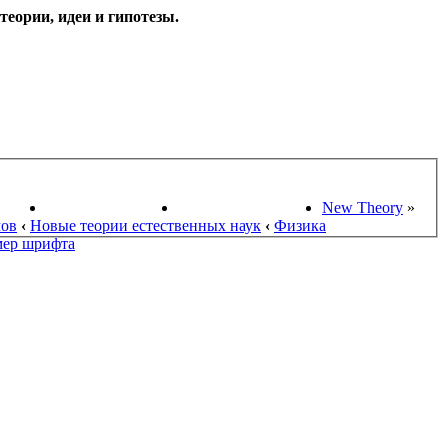
еории, идеи и гипотезы.
НАУКИ
ПОИСК ТЕОРИЙ
СТАРЫЙ ПОРТАЛ
New Theory
»
мов
‹
Новые теории естественных наук
‹
Физика
мер шрифта