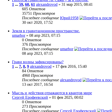
1
...
59
,
60
,
61
alexandrovod
» 31 мар 2015, 08:41
605
Ответов
35751
Просмотров
Последнее сообщение
Юрий1958
30 окт 2020, 17:52
Земля в гравитационном пространстве.
umarbor
» 08 апр 2023, 07:15
0
Ответов
376
Просмотров
Последнее сообщение
umarbor
08 апр 2023, 07:15
Грави волны зафиксированы?
1
...
7
,
8
,
9
alexandrovod
» 17 фев 2016, 15:40
84
Ответов
4960
Просмотров
Последнее сообщение
alexandrovod
13 окт 2017, 16:54
Мысль и действия отражаются в квантов мире
Сергей Ерофеевский
» 01 фев 2025, 00:02
0
Ответов
273
Просмотров
Последнее сообщение
Сергей Ерофеевский