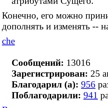
атрибутами Сущего.
Конечно, его можно прини
дополнять и изменять -- н
che
Сообщений:
13016
Зарегистрирован:
25 а
Благодарил (а):
956
ра
Поблагодарили:
941
ра