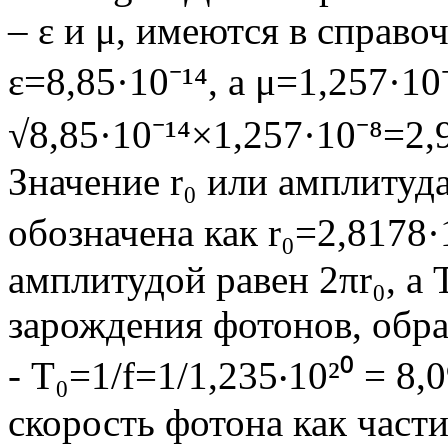
– ε и μ, имеются в справо
ε=8,85·10⁻¹⁴, а μ=1,257·10
√8,85·10⁻¹⁴×1,257·10⁻⁸=2,9
Значение r₀ или амплитуд
обозначена как r₀=2,8178·
амплитудой равен 2πr₀, а 
зарождения фотонов, обра
- Т₀=1/f=1/1,235‧10²⁰ = 8,
скорость фотона как части