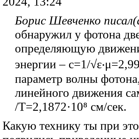
2024, 13:24
Борис Шевченко писал(
обнаружил у фотона дв
определяющую движени
энергии – с=1/√ε‧μ=2,9
параметр волны фотона
линейного движения сам
/T=2,1872·10⁸ см/сек.
Какую технику ты при это