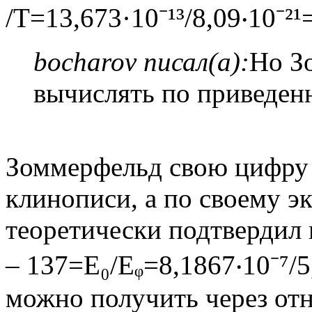
/T=13,673·10⁻¹³/8,09‧10⁻²¹
bocharov писал(а):
Но З
вычислять по приведен
Зоммерфельд свою цифру 
клинописи, а по своему э
теоретически подтвердил
– 137=Е₀/Еᵩ=8,1867‧10⁻⁷/5
можно получить через отн