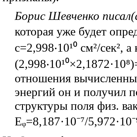
Борис Шевченко писал(
которая уже будет опред
c=2,998‧10¹⁰ см²/сек², а
(2,998‧10¹⁰×2,1872·10⁸)=
отношения вычисленны
энергий он и получил 
структуры поля физ. ва
Еᵩ=8,187·10⁻⁷/5,972·10⁻