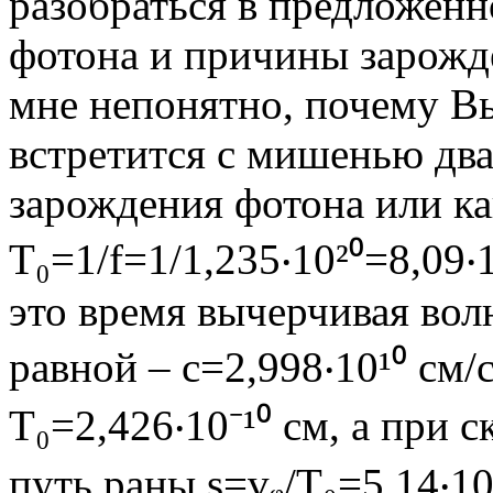
разобраться в предложен
фотона и причины зарожде
мне непонятно, почему В
встретится с мишенью два
зарождения фотона или как
Т₀=1/f=1/1,235‧10²⁰=8,09‧
это время вычерчивая вол
равной – с=2,998‧10¹⁰ см/
Т₀=2,426‧10⁻¹⁰ см, а при 
путь раны s=vᵩ/Т₀=5,14‧10⁻