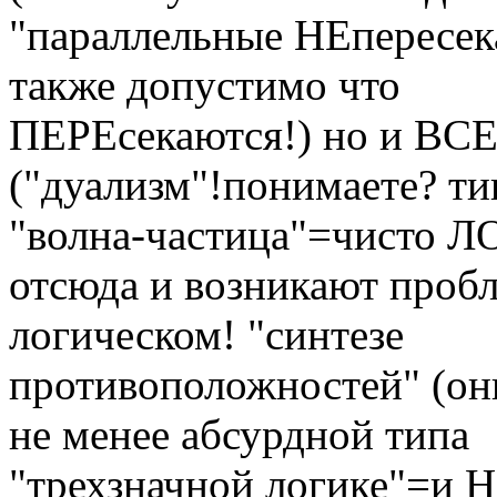
"параллельные НЕпересе
также допустимо что
ПЕРЕсекаются!) но и ВСЕ
("дуализм"!понимаете? ти
"волна-частица"=чисто 
отсюда и возникают проб
логическом! "синтезе
противоположностей" (они
не менее абсурдной типа
"трехзначной логике"=и Н