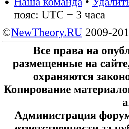
Наша команда
•
Удалить
пояс: UTC + 3 часа
©
NewTheory.RU
2009-20
Все права на опу
размещенные на сайте
охраняются законо
Копирование материалов
а
Администрация форум
ответственности за п