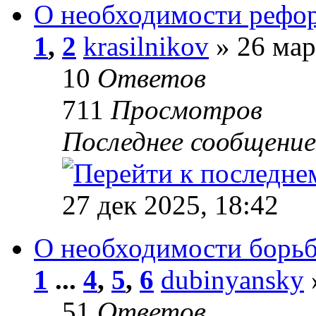
О необходимости рефор
1
,
2
krasilnikov
» 26 мар
10
Ответов
711
Просмотров
Последнее сообщени
27 дек 2025, 18:42
О необходимости борьб
1
...
4
,
5
,
6
dubinyansky
51
Ответов