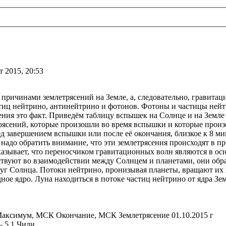
т 2015, 20:53
 причинами землетрясений на Земле, а, следовательно, гравита
иц нейтрино, антинейтрино и фотонов. Фотоны и частицы нейтр
ния это факт. Приведём таблицу вспышек на Солнце и на Земле за
рясений, которые произошли во время вспышки и которые произ
ед завершением вспышки или после её окончания, близкое к 8 ми
 надо обратить внимание, что эти землетрясения происходят в 
казывает, что переносчиком гравитационных волн являются в ос
ствуют во взаимодействии между Солнцем и планетами, они обра
уг Солнца. Потоки нейтрино, пронизывая планеты, вращают их во
ное ядро. Луна находиться в потоке частиц нейтрино от ядра Зе
 Максимум, МСК Окончание, МСК Землетрясение 01.10.2015 г
 – 5,1 Чили