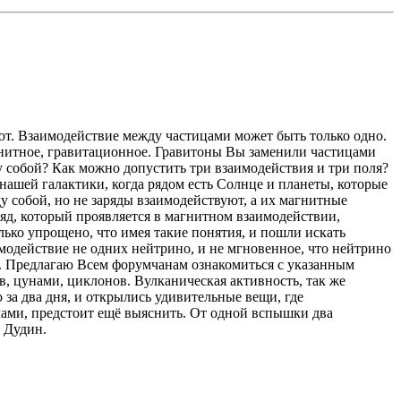
ют. Взаимодействие между частицами может быть только одно.
магнитное, гравитационное. Гравитоны Вы заменили частицами
у собой? Как можно допустить три взаимодействия и три поля?
 нашей галактики, когда рядом есть Солнце и планеты, которые
у собой, но не заряды взаимодействуют, а их магнитные
яд, который проявляется в магнитном взаимодействии,
ько упрощено, что имея такие понятия, и пошли искать
модействие не одних нейтрино, и не мгновенное, что нейтрино
ее. Предлагаю Всем форумчанам ознакомиться с указанным
, цунами, циклонов. Вулканическая активность, так же
 за два дня, и открылись удивительные вещи, где
глами, предстоит ещё выяснить. От одной вспышки два
. Дудин.