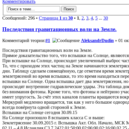
Комментировать
Сообщений: 296 •
Страница
1
из
30
•
1
,
2
,
3
,
4
,
5
...
30
Последствия гравитационных волн на Земле.
Комментарий теории:
#1
AleksandrDudin
» 01 ок
Последствия гравитационных волн на Земле.
Прямое доказательство того, что вспышки на Солнце, являются
При вспышке на Солнце, происходит увеличенный выброс част
То, что с приходом этих частиц на Земле начинаются землетрясе
дни. Таблицу сделаем совмещённую, где отметим время землет
землетрясений во время вспышки, то это время находиться пер
вспышки на Солнце. Одна вспышка дает два землетрясения, но
происходят внутренние гидравлические удары. Эта таблица до
без внимания фотоны. Кроме того, что фотоны и нейтрино уча
имеет упругость. За счёт этих каналов планеты вращаются вокр
Меркурий медленно вращается, так как у него большое однород
всегда повёрнута одной стороной к Земле.
Вспышки на Солнце сегодня 30.09.15
На Солнце произошло 8 вспышек класса С и выше:
Землетрясение 30.09.2015 г. Вспышка Акт. Обл. Начало, МСК
02.11 – 4,8 Исландия C3.7 2422 01:50:00 02:06:00 02:16:00 02,25