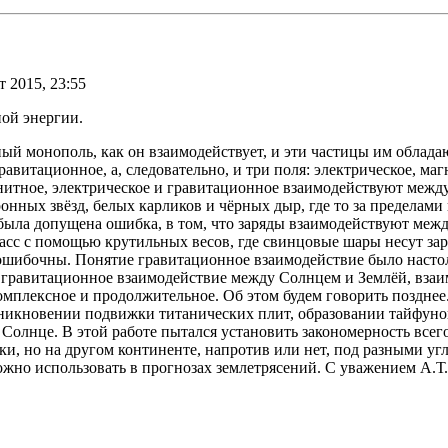
т 2015, 23:55
ой энергии.
ый монополь, как он взаимодействует, и эти частицы им облада
гравитационное, а, следовательно, и три поля: электрическое, 
гнитное, электрическое и гравитационное взаимодействуют межд
онных звёзд, белых карликов и чёрных дыр, где то за пределами
 была допущена ошибка, в том, что заряды взаимодействуют межд
масс с помощью крутильных весов, где свинцовые шары несут зар
ошибочны. Понятие гравитационное взаимодействие было настол
 гравитационное взаимодействие между Солнцем и Землёй, взаи
 комплексное и продолжительное. Об этом будем говорить поздн
никновении подвижки титанических плит, образовании тайфунов
 Солнце. В этой работе пытался установить закономерность всего
ки, но на другом континенте, напротив или нет, под разными у
можно использовать в прогнозах землетрясений. С уважением А.Т