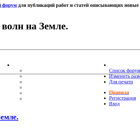
й форум
для публикаций работ и статей описывающих новые т
волн на Земле.
ИНФОРМАЦИЯ
НОВОСТИ 
ТЕХНИЧЕСКАЯ ПОДДЕРЖКА
Список фору
ЕНИЯ
ПОЖЕЛАНИЯ
Изменить раз
ПРАВИЛА ФОРУМА
Для печати
ЧАСТО ЗАДАВАЕМЫЕ ВОПРОСЫ
Правила
НАУК
РУКОВОДСТВО ПО BBCODE
Регистрация
ДОПОЛНИТЕЛЬНЫЕ BBCODE
Вход
емле.