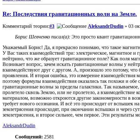
Re: Последствия гравитационных волн на Земле.
Комментарий теории:
#3
AleksandrDudin
» 03 ок
Борис Шевченко писал(а):
Это просто квант гравитационн
Уважаемый Борис! Да, я прекрасно понимаю, что такое магнитн
У Вас таких взаимодействий три: электрическое, магнитное и 
нейтрино, что же образует гравитационное поле? Как поля ма
Возникает вопрос, зачем искать гравитационные волны у нейтр
взаимодействуют друг с другом. А, произошло это потому, что
проявления. И вторая ошибка, это измерение взаимодействия 
поэтому формулы взаимодействия оказались так похожи и обе 
гравитационные волны за пределы галактики. Так называемое,
пролетело сквозь Землю, или не пролетело, а взаимодействие
материалом, возможно откроются другие закономерности в воз
требует нового осознания. И всё это происходит от вспышек на
землетрясения происходят, при окончании вспышки и через сут
землетрясения, и второе сильнее, чем первое. Эти результаты 
AleksandrDudin
Сообщений:
2581