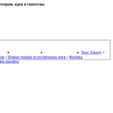
еории, идеи и гипотезы.
НАУКИ
ПОИСК ТЕОРИЙ
СТАРЫЙ ПОРТАЛ
New Theory
»
мов
‹
Новые теории естественных наук
‹
Физика
мер шрифта