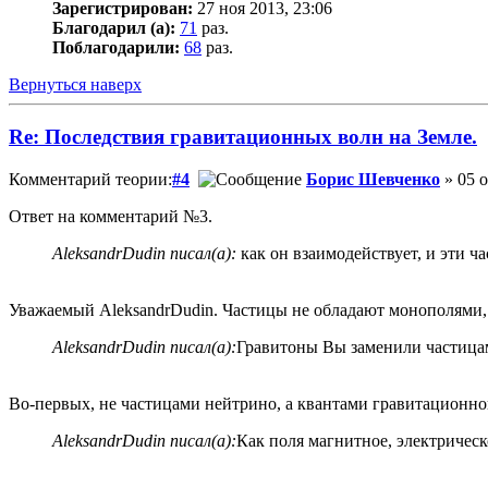
Зарегистрирован:
27 ноя 2013, 23:06
Благодарил (а):
71
раз.
Поблагодарили:
68
раз.
Вернуться наверх
Re: Последствия гравитационных волн на Земле.
Комментарий теории:
#4
Борис Шевченко
» 05 о
Ответ на комментарий №3.
AleksandrDudin писал(а):
как он взаимодействует, и эти ч
Уважаемый AleksandrDudin. Частицы не обладают монополями, 
AleksandrDudin писал(а):
Гравитоны Вы заменили частицам
Во-первых, не частицами нейтрино, а квантами гравитационно
AleksandrDudin писал(а):
Как поля магнитное, электричес