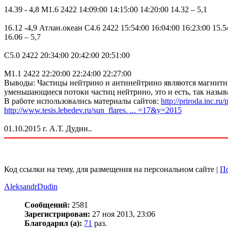
14.39 - 4,8 M1.6 2422 14:09:00 14:15:00 14:20:00 14.32 – 5,1
16.12 -4,9 Атлан.океан C4.6 2422 15:54:00 16:04:00 16:23:00 15.
16.06 – 5,7
C5.0 2422 20:34:00 20:42:00 20:51:00
M1.1 2422 22:20:00 22:24:00 22:27:00
Выводы: Частицы нейтрино и антинейтрино являются магнитн
уменьшающиеся потоки частиц нейтрино, это и есть, так назы
В работе использовались материалы сайтов:
http://priroda.inc.ru
http://www.tesis.lebedev.ru/sun_flares. ... =17&y=2015
01.10.2015 г. А.Т. Дудин..
Код ссылки на тему, для размещения на персональном сайте |
По
AleksandrDudin
Сообщений:
2581
Зарегистрирован:
27 ноя 2013, 23:06
Благодарил (а):
71
раз.