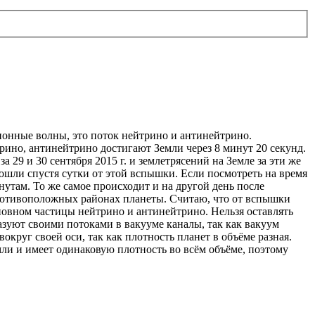
ционные волны, это поток нейтрино и антинейтрино.
ино, антинейтрино достигают Земли через 8 минут 20 секунд.
 29 и 30 сентября 2015 г. и землетрясений на Земле за эти же
ошли спустя сутки от этой вспышки. Если посмотреть на время
нутам. То же самое происходит и на другой день после
противоположных районах планеты. Считаю, что от вспышки
новном частицы нейтрино и антинейтрино. Нельзя оставлять
зуют своими потоками в вакууме каналы, так как вакуум
круг своей оси, так как плотность планет в объёме разная.
мли и имеет одинаковую плотность во всём объёме, поэтому