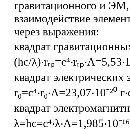
гравитационного и ЭМ
взаимодействие элемент
через выражения:
квадрат гравитационных
(hc/λ)‧rᵣₚ=c⁴‧rᵣₚ‧Λ=5,53‧1
квадрат электрических з
r₀=c⁴‧r₀‧Λ=23,07‧10⁻²⁰ г‧
квадрат электромагнитн
λ=hc=c⁴‧λ‧Λ=1,985‧10⁻¹⁶ 