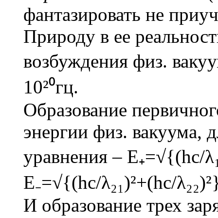
фантазировать не приуч
Природу в ее реальност
возбуждения физ. вакуу
10²⁰гц.
Образование первичного
энергии физ. вакуума, 
уравнения – E₊=√{(hc/λ₁
Е₋=√{(hc/λ₂₁)²+(hc/λ₂₂)²}
И образование трех зар