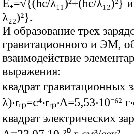
E₊=√{(hc/λ₁₁)²+(hc/λ₁₂)²} 
λ₂₂)²}.
И образование трех зарядо
гравитационного и ЭМ, 
взаимодействие элементар
выражения:
квадрат гравитационных за
λ)‧rᵣₚ=c⁴‧rᵣₚ‧Λ=5,53‧10⁻⁶² г‧
квадрат электрических заря
Λ=23,07‧10⁻²⁰ г‧см³/сек².