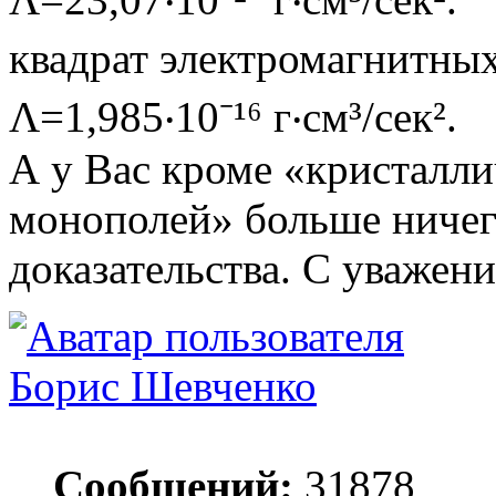
квадрат электромагнитных 
Λ=1,985‧10⁻¹⁶ г‧см³/сек².
А у Вас кроме «кристалли
монополей» больше ничего
доказательства. С уважени
Борис Шевченко
Сообщений:
31878