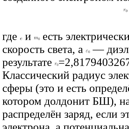
где
и
есть электрически
скорость света, а
— диэле
результате
=2,8179403267
Классический радиус элек
сферы (это и есть опреде
котором долдонит БШ), н
распределён заряд, если э
электрона, а потенциальн