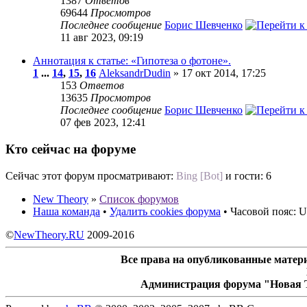
1387
Ответов
69644
Просмотров
Последнее сообщение
Борис Шевченко
11 авг 2023, 09:19
Аннотация к статье: «Гипотеза о фотоне».
1
...
14
,
15
,
16
AleksandrDudin
» 17 окт 2014, 17:25
153
Ответов
13635
Просмотров
Последнее сообщение
Борис Шевченко
07 фев 2023, 12:41
Кто сейчас на форуме
Сейчас этот форум просматривают:
Bing [Bot]
и гости: 6
New Theory
»
Список форумов
Наша команда
•
Удалить cookies форума
• Часовой пояс: U
©
NewTheory.RU
2009-2016
Все права на опубликованные матери
Администрация форума "Новая Т