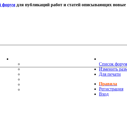
й форум
для публикаций работ и статей описывающих новые т
ИНФОРМАЦИЯ
НОВОСТИ 
ТЕХНИЧЕСКАЯ ПОДДЕРЖКА
Список фору
ЕНИЯ
ПОЖЕЛАНИЯ
Изменить раз
ПРАВИЛА ФОРУМА
Для печати
ЧАСТО ЗАДАВАЕМЫЕ ВОПРОСЫ
Правила
НАУК
РУКОВОДСТВО ПО BBCODE
Регистрация
ДОПОЛНИТЕЛЬНЫЕ BBCODE
Вход