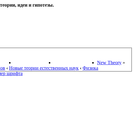
еории, идеи и гипотезы.
НАУКИ
ПОИСК ТЕОРИЙ
СТАРЫЙ ПОРТАЛ
New Theory
»
мов
‹
Новые теории естественных наук
‹
Физика
мер шрифта