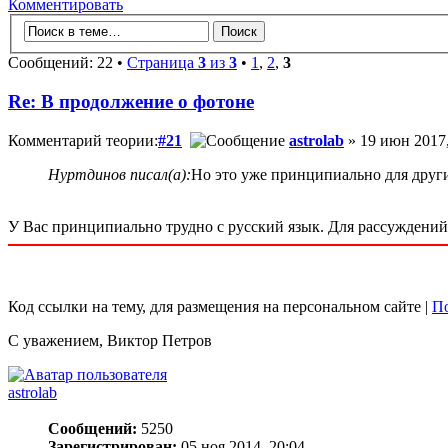
Комментировать
Сообщений: 22 •
Страница
3
из
3
•
1
,
2
,
3
Re: В продолжение о фотоне
Комментарий теории:
#21
astrolab
» 19 июн 2017,
Нуртдинов писал(а):
Но это уже принципиально для друг
У Вас принципиально трудно с русский язык. Для рассуждений
Код ссылки на тему, для размещения на персональном сайте |
По
С уважением, Виктор Петров
astrolab
Сообщений:
5250
Зарегистрирован:
05 ноя 2014, 20:04