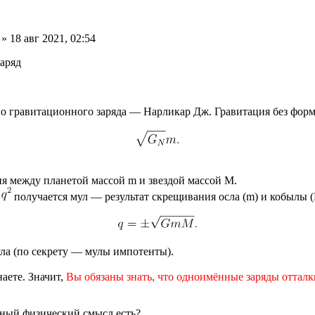
» 18 авг 2021, 02:54
заряд
о гравитационного заряда — Нарликар Дж. Гравитация без форму
я между планетой массой m и звездой массой M.
получается мул — результат скрещивания осла (m) и кобылы (
ула (по секрету — мулы импотенты).
наете. Значит,
Вы обязаны знать, что одноимённые заряды отталк
дный физический смысл есть?