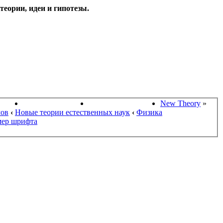
еории, идеи и гипотезы.
НАУКИ
ПОИСК ТЕОРИЙ
СТАРЫЙ ПОРТАЛ
New Theory
»
мов
‹
Новые теории естественных наук
‹
Физика
мер шрифта