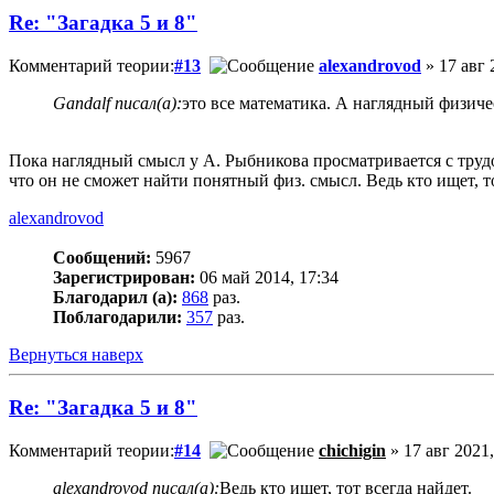
Re: "Загадка 5 и 8"
Комментарий теории:
#13
alexandrovod
» 17 авг 
Gandalf писал(а):
это все математика. А наглядный физиче
Пока наглядный смысл у А. Рыбникова просматривается с трудо
что он не сможет найти понятный физ. смысл. Ведь кто ищет, то
alexandrovod
Сообщений:
5967
Зарегистрирован:
06 май 2014, 17:34
Благодарил (а):
868
раз.
Поблагодарили:
357
раз.
Вернуться наверх
Re: "Загадка 5 и 8"
Комментарий теории:
#14
chichigin
» 17 авг 2021,
alexandrovod писал(а):
Ведь кто ищет, тот всегда найдет.