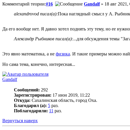
Комментарий теории:
#16
Gandalf
» 18 авг 2021, 
alexandrovod писал(а):
Пока наглядный смысл у А. Рыбнико
Да его вообще нет. Я давно хотел поднять эту тему, но ее нуж
Александр Рыбников писал(а):
...для обсуждения темы "За
Это явно математика, а не
физика
. И такие примеры можно най
Но сама тема, конечно, интересная...
Gandalf
Сообщений:
292
Зарегистрирован:
17 июн 2019, 11:22
Откуда:
Сахалинская область, город Оха.
Благодарил (а):
5
раз.
Поблагодарили:
11
раз.
Вернуться наверх