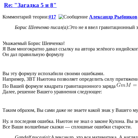
Re: "Загадка 5 и 8"
Комментарий теории:
#17
Александр Рыбников
Борис Шевченко писал(а):
Это не я ввел гравитационный 
Уважаемый Борис Шевченко!
Я Вам многократно давал ссылку на автора зелёного индийског
Он дал правильную формулу
Вы эту формулу испохабили своими ошибками.
Например, ЗВТ Ньютона позволяет определить силу притяжени
По Вашей формуле квадрата гравитационного заряда
Далее, решение Вашего уравнения следующее:
Таким образом, Вы сами даже не знаете какой знак у Вашего м
Ну. и последняя ошибка. Ньютон не знал о законе Кулона. Вы з
Все Ваши волшебные сказки — сплошные ошибки старости.
Gandalf писал(а):
Александр, это все математика. А нагля