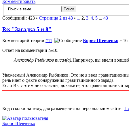
Комментировать
Сообщений: 423 •
Страница
2
из
43
•
1
,
2
,
3
,
4
,
5
...
43
Re: "Загадка 5 и 8"
Комментарий теории:
#11
Борис Шевченко
» 16 
Ответ на комментарий №10.
Александр Рыбников писал(а):
Например, вы ввели волшеб
Уважаемый Александр Рыбников. Это не я ввел гравитационный 
речь идет о факте обнаружения гравитационного заряда.
Если Вы с этим не согласны, докажите, что гравитационный зар
Код ссылки на тему, для размещения на персональном сайте |
По
Борис Шевченко