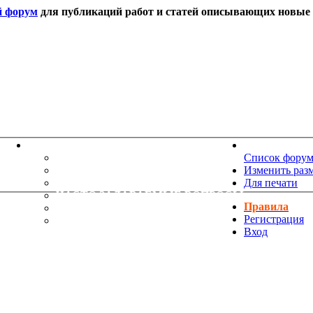
й форум
для публикаций работ и статей описывающих новые т
ИНФОРМАЦИЯ
НОВОСТИ 
ТЕХНИЧЕСКАЯ ПОДДЕРЖКА
Список фору
ЕНИЯ
ПОЖЕЛАНИЯ
Изменить раз
ПРАВИЛА ФОРУМА
Для печати
ЧАСТО ЗАДАВАЕМЫЕ ВОПРОСЫ
Правила
НАУК
РУКОВОДСТВО ПО BBCODE
Регистрация
ДОПОЛНИТЕЛЬНЫЕ BBCODE
Вход