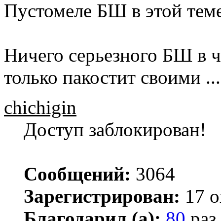
Пустомеле БШ в этой теме
Ничего серьезного БШ в ч
только пакостит своими ...
chichigin
Доступ заблокирован!
Сообщений:
3064
Зарегистрирован:
17 о
Благодарил (а):
80
раз.