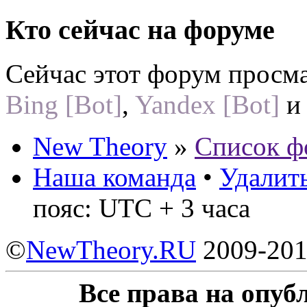
Кто сейчас на форуме
Сейчас этот форум просм
Bing [Bot]
,
Yandex [Bot]
и 
New Theory
»
Список ф
Наша команда
•
Удалить
пояс: UTC + 3 часа
©
NewTheory.RU
2009-20
Все права на опу