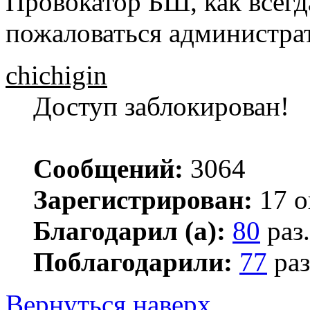
Провокатор БШ, как всегд
пожаловаться администрат
chichigin
Доступ заблокирован!
Сообщений:
3064
Зарегистрирован:
17 о
Благодарил (а):
80
раз.
Поблагодарили:
77
раз
Вернуться наверх