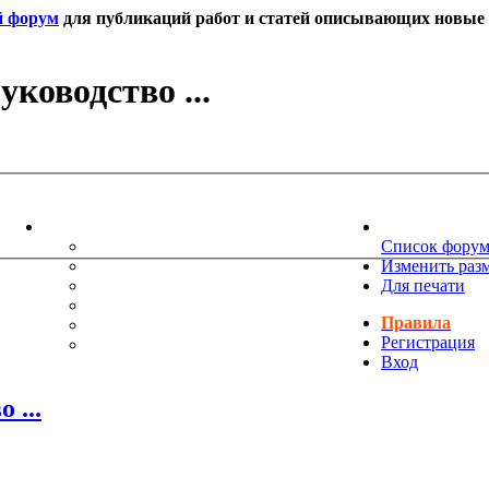
й форум
для публикаций работ и статей описывающих новые т
ководство ...
ИНФОРМАЦИЯ
НОВОСТИ 
ТЕХНИЧЕСКАЯ ПОДДЕРЖКА
Список фору
ЕНИЯ
ПОЖЕЛАНИЯ
Изменить раз
ПРАВИЛА ФОРУМА
Для печати
ЧАСТО ЗАДАВАЕМЫЕ ВОПРОСЫ
Правила
НАУК
РУКОВОДСТВО ПО BBCODE
Регистрация
ДОПОЛНИТЕЛЬНЫЕ BBCODE
Вход
 ...