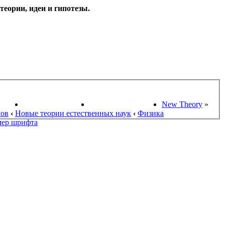
еории, идеи и гипотезы.
НАУКИ
ПОИСК ТЕОРИЙ
СТАРЫЙ ПОРТАЛ
New Theory
»
мов
‹
Новые теории естественных наук
‹
Физика
мер шрифта