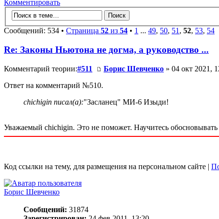
Комментировать
Сообщений: 534 •
Страница
52
из
54
•
1
...
49
,
50
,
51
,
52
,
53
,
54
Re: Законы Ньютона не догма, а руководство ...
Комментарий теории:
#511
Борис Шевченко
» 04 окт 2021, 1
Ответ на комментарий №510.
chichigin писал(а):
"Засланец" МИ-6 Изыди!
Уважаемый chichigin. Это не поможет. Научитесь обосновывать
Код ссылки на тему, для размещения на персональном сайте |
По
Борис Шевченко
Сообщений:
31874
Зарегистрирован:
24 фев 2011, 13:20