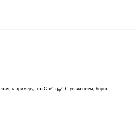
ения, к примеру, что Gm²=qᵣₚ². С уважением, Борис.