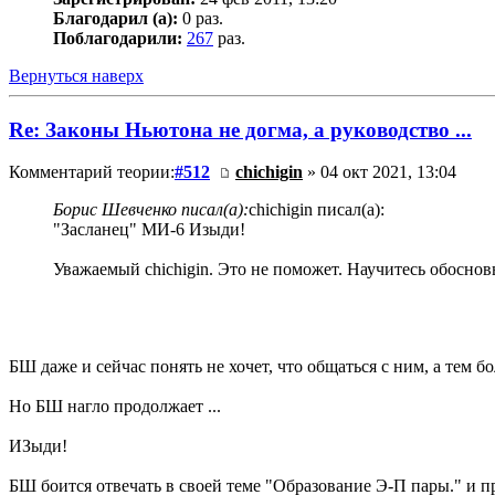
Благодарил (а):
0 раз.
Поблагодарили:
267
раз.
Вернуться наверх
Re: Законы Ньютона не догма, а руководство ...
Комментарий теории:
#512
chichigin
» 04 окт 2021, 13:04
Борис Шевченко писал(а):
chichigin писал(а):
"Засланец" МИ-6 Изыди!
Уважаемый chichigin. Это не поможет. Научитесь обоснов
БШ даже и сейчас понять не хочет, что общаться с ним, а тем б
Но БШ нагло продолжает ...
ИЗыди!
БШ боится отвечать в своей теме "Образование Э-П пары." и пр