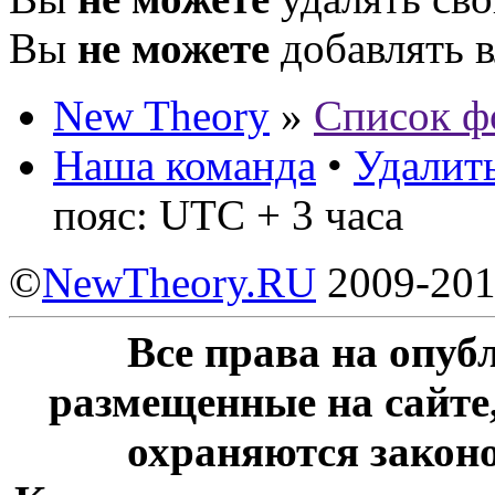
Вы
не можете
добавлять 
New Theory
»
Список ф
Наша команда
•
Удалить
пояс: UTC + 3 часа
©
NewTheory.RU
2009-20
Все права на опу
размещенные на сайте
охраняются законо