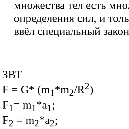
множества тел есть мн
определения сил, и тол
ввёл специальный закон
ЗВТ
2
F = G* (m
*m
/R
)
1
2
F
= m
*a
;
1
1
1
F
= m
*a
;
2
2
2