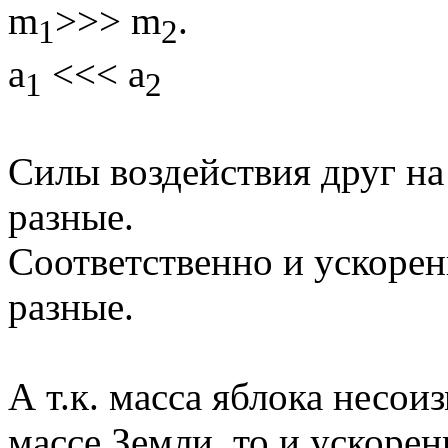
m
>>> m
.
1
2
a
<<< a
1
2
Силы воздействия друг на 
разные.
Соответственно и ускорен
разные.
А т.к. масса яблока несо
массе Земли, то и ускорен