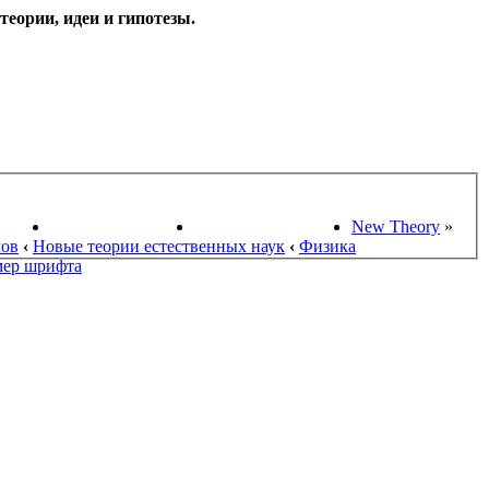
еории, идеи и гипотезы.
НАУКИ
ПОИСК ТЕОРИЙ
СТАРЫЙ ПОРТАЛ
New Theory
»
мов
‹
Новые теории естественных наук
‹
Физика
мер шрифта