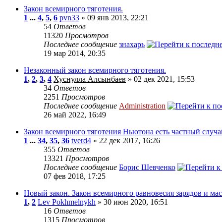
Закон всемирного тяготения.
1
...
4
,
5
,
6
pvn33
» 09 янв 2013, 22:21
54
Ответов
11320
Просмотров
Последнее сообщение
знахарь
19 мар 2014, 20:35
Незаконный закон всемирного тяготения.
1
,
2
,
3
,
4
Хуснулла Алсынбаев
» 02 дек 2021, 15:53
34
Ответов
2251
Просмотров
Последнее сообщение
Administration
26 май 2022, 16:49
Закон всемирного тяготения Ньютона есть частный случа
1
...
34
,
35
,
36
tverd4
» 22 дек 2017, 16:26
355
Ответов
13321
Просмотров
Последнее сообщение
Борис Шевченко
07 фев 2018, 17:25
Новый закон. Закон всемирного равновесия зарядов и мас
1
,
2
Lev Pokhmelnykh
» 30 июн 2020, 16:51
16
Ответов
1315
Просмотров