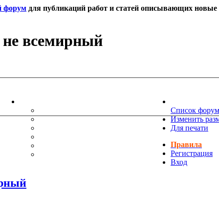
й форум
для публикаций работ и статей описывающих новые т
– не всемирный
ИНФОРМАЦИЯ
НОВОСТИ 
ТЕХНИЧЕСКАЯ ПОДДЕРЖКА
Список фору
ЕНИЯ
ПОЖЕЛАНИЯ
Изменить раз
ПРАВИЛА ФОРУМА
Для печати
ЧАСТО ЗАДАВАЕМЫЕ ВОПРОСЫ
Правила
НАУК
РУКОВОДСТВО ПО BBCODE
Регистрация
ДОПОЛНИТЕЛЬНЫЕ BBCODE
Вход
ирный