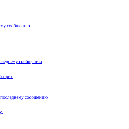
й прит
с.