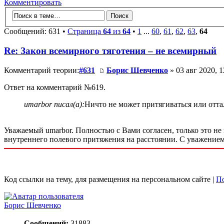
Комментировать
Сообщений: 631 •
Страница
64
из
64
•
1
...
60
,
61
,
62
,
63
,
64
Re: Закон всемирного тяготения – не всемирный
Комментарий теории:
#631
Борис Шевченко
» 03 авг 2020, 1
Ответ на комментарий №619.
umarbor писал(а):
Ничто не может притягиваться или отта
Уважаемый umarbor. Полностью с Вами согласен, только это не 
внутреннего полевого притяжения на расстоянии. С уважением
Код ссылки на тему, для размещения на персональном сайте |
По
Борис Шевченко
Сообщений:
31883