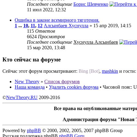
Последнее сообщение
Борис Шевченко
11 июл 2022, 12:32
Ошибка в законе всемирного тяготения.
1
...
10
,
11
,
12
Алсынбаев Хуснулла
» 15 апр 2019, 14:15
115
Ответов
6624
Просмотров
Последнее сообщение
Хуснулла Алсынбаев
15 мар 2020, 13:48
Кто сейчас на форуме
Сейчас этот форум просматривают:
Bing [Bot]
,
mashkin
и гости:
New Theory
»
Список форумов
Наша команда
•
Удалить cookies форума
• Часовой пояс: U
©
NewTheory.RU
2009-2016
Все права на опубликованные матери
Администрация форума "Новая Т
Powered by
phpBB
© 2000, 2002, 2005, 2007 phpBB Group
Русская поддержка phpBB
phpBB Guru