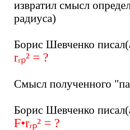
извратил смысл опреде
радиуса)
Борис Шевченко писал(
rᵣₚ² = ?
Смысл полученного "па
Борис Шевченко писал(
F•rᵣₚ² = ?