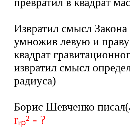
превратил в квадрат ма
Извратил смысл Закона 
умножив левую и праву
квадрат гравитационного
извратил смысл опреде
радиуса)
Борис Шевченко писал(
rᵣₚ² - ?