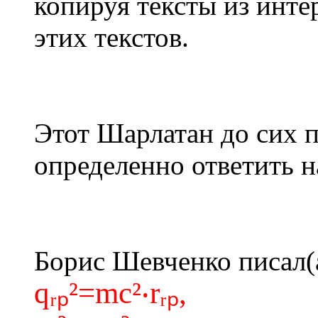
копируя тексты из инте
этих текстов.
Этот Шарлатан до сих п
определенно ответить н
Борис Шевченко писал(
qᵣₚ²=mc²‧rᵣₚ,