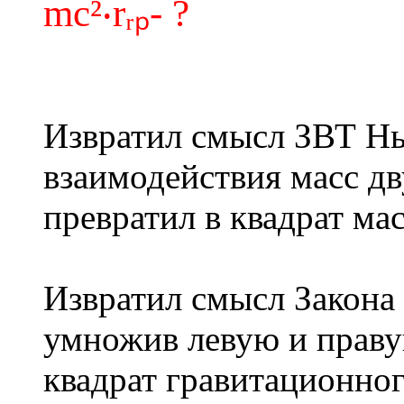
mc²‧rᵣₚ- ?
Извратил смысл ЗВТ Нь
взаимодействия масс д
превратил в квадрат ма
Извратил смысл Закона 
умножив левую и праву
квадрат гравитационного