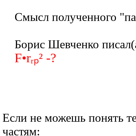
Смысл полученного "па
Борис Шевченко писал(
F•rᵣₚ² -?
Если не можешь понять те
частям: