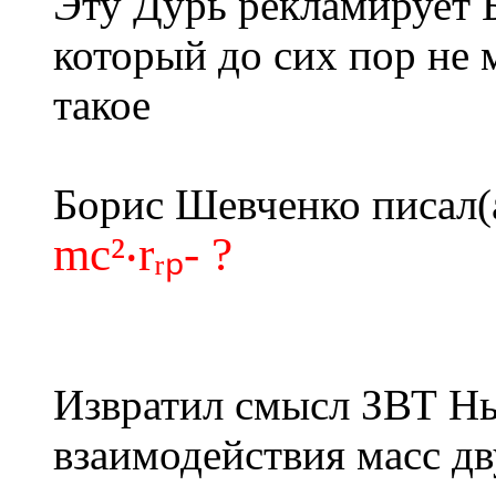
Эту Дурь рекламирует 
который до сих пор не 
такое
Борис Шевченко писал(
mc²‧rᵣₚ- ?
Извратил смысл ЗВТ Нь
взаимодействия масс д