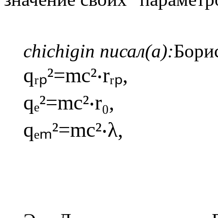
chichigin писал(а):
Бори
qᵣₚ²=mc²‧rᵣₚ,
qₑ²=mc²‧r₀,
qₑₘ²=mc²‧λ,