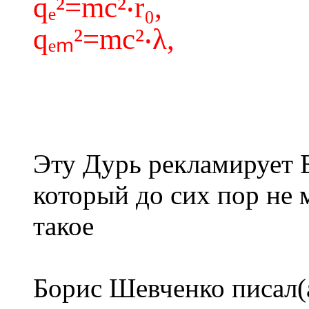
qₑ²=mc²‧r₀,
qₑₘ²=mc²‧λ,
Эту Дурь рекламирует 
который до сих пор не 
такое
Борис Шевченко писал(