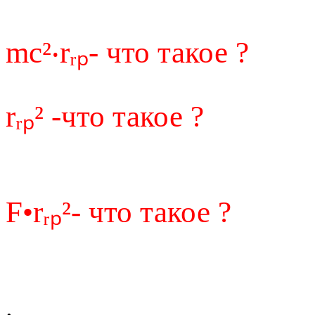
mc²‧rᵣₚ- что такое ?
rᵣₚ² -что такое ?
F•rᵣₚ²- что такое ?
.