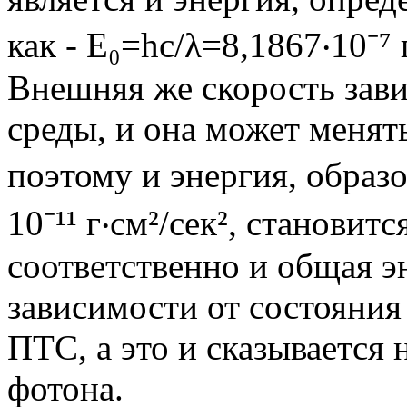
как - E₀=hc/λ=8,1867‧10⁻⁷ г
Внешняя же скорость зави
среды, и она может менят
поэтому и энергия, образо
10⁻¹¹ г‧см²/сек², становит
соответственно и общая э
зависимости от состояния
ПТС, а это и сказывается
фотона.