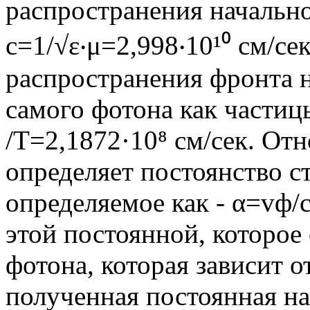
распространения начальн
с=1/√ε‧μ=2,998‧10¹⁰ см/се
распространения фронта н
самого фотона как частицы
/T=2,1872·10⁸ см/сек. От
определяет постоянство с
определяемое как - α=vф/
этой постоянной, которое
фотона, которая зависит 
полученная постоянная на