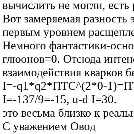
вычислить не могли, есть
Вот замеряемая разность
первым уровнем расщепле
Немного фантастики-осно
глюонов=0. Отсюда интен
взаимодействия кварков б
I=-q1*q2*ПТС^(2*0-1)=ПТ
I=-137/9=-15, u-d I=30.
это весьма близко к реаль
С уважением Овод