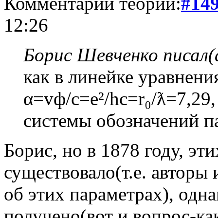
Комментарий теории:
#14
12:26
Борис Шевченко писал(
как в линейке уравнен
α=vф/с=е²/hc=r₀/ƛ=7,29
системы обозначений п
Борис, но в 1878 году, эт
существовало(т.е. авторы
об этих параметрах), одн
получено(вот и вопрос-как