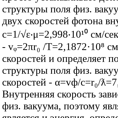
структуры поля физ. вак
двух скоростей фотона вн
с=1/√ε‧μ=2,998‧10¹⁰ см/се
- vᵩ=2πr₀ /T=2,1872·10⁸ с
скоростей и определяет п
структуры поля физ. ваку
скоростей - α=vф/с=r₀/ƛ=7
Внутренняя скорость зави
физ. вакуума, поэтому явл
является и энергия, опре