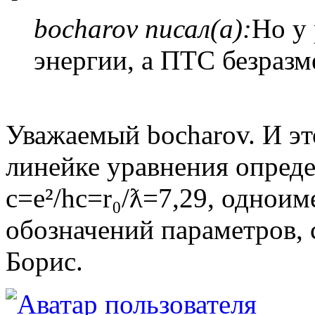
bocharov писал(а):
Но у 
энергии, а ПТС безразм
Уважаемый bocharov. И это
линейке уравнения опред
с=е²/hc=r₀/ƛ=7,29, однои
обозначений параметров,
Борис.