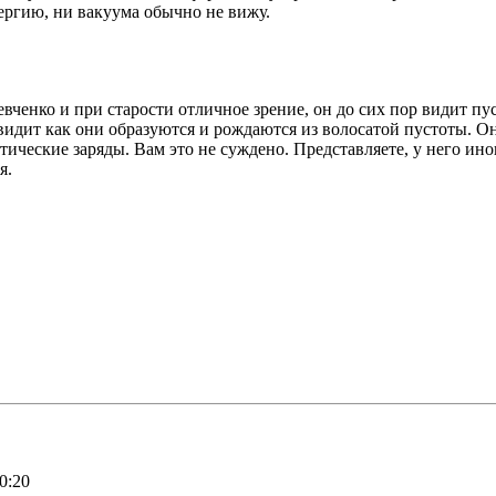
ергию, ни вакуума обычно не вижу.
вченко и при старости отличное зрение, он до сих пор видит пус
е видит как они образуются и рождаются из волосатой пустоты. Он
ические заряды. Вам это не суждено. Представляете, у него ин
я.
0:20