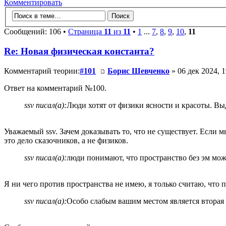
Комментировать
Сообщений: 106 •
Страница
11
из
11
•
1
...
7
,
8
,
9
,
10
,
11
Re: Новая физическая константа?
Комментарий теории:
#101
Борис Шевченко
» 06 дек 2024, 1
Ответ на комментарий №100.
ssv писал(а):
Люди хотят от физики ясности и красоты. В
Уважаемый ssv. Зачем доказывать то, что не существует. Если м
это дело сказочников, а не физиков.
ssv писал(а):
люди понимают, что пространство без эм може
Я ни чего против пространства не имею, я только считаю, что
ssv писал(а):
Особо слабым вашим местом является вторая 