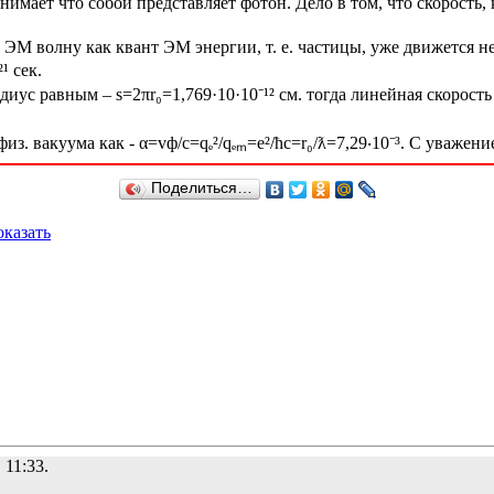
нимает что собой представляет фотон. Дело в том, что скорость,
 волну как квант ЭМ энергии, т. е. частицы, уже движется не
¹ сек.
иус равным – s=2πr₀=1,769·10·10⁻¹² см. тогда линейная скорость
з. вакуума как - α=vф/с=qₑ²/qₑₘ=e²/ћc=r₀/ƛ=7,29‧10⁻³. С уважени
Поделиться…
казать
 11:33.