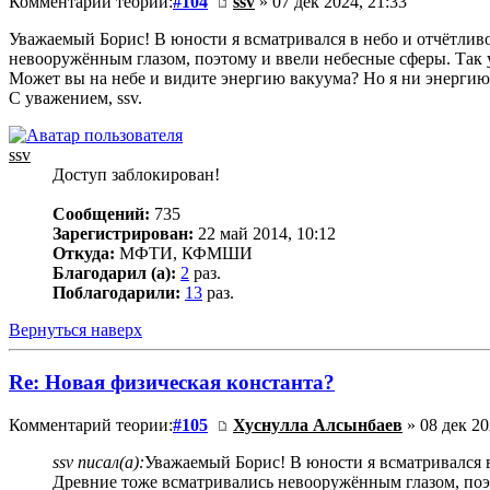
Комментарий теории:
#104
ssv
» 07 дек 2024, 21:33
Уважаемый Борис! В юности я всматривался в небо и отчётливо
невооружённым глазом, поэтому и ввели небесные сферы. Так 
Может вы на небе и видите энергию вакуума? Но я ни энергию
С уважением, ssv.
ssv
Доступ заблокирован!
Сообщений:
735
Зарегистрирован:
22 май 2014, 10:12
Откуда:
МФТИ, КФМШИ
Благодарил (а):
2
раз.
Поблагодарили:
13
раз.
Вернуться наверх
Re: Новая физическая константа?
Комментарий теории:
#105
Хуснулла Алсынбаев
» 08 дек 20
ssv писал(а):
Уважаемый Борис! В юности я всматривался в 
Древние тоже всматривались невооружённым глазом, поэт