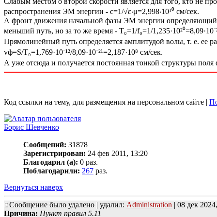
Слабым местом о второй скорости является для того, кто не про
распространения ЭМ энергии - с=1/√ε‧μ=2,998‧10¹⁰ см/сек.
А фронт движения начальной фазы ЭМ энергии определяющий ЭМ
меньший путь, но за то же время - T₀=1/f₀=1/1,235·10²⁰=8,09·10⁻²
Прямолинейный путь определяется амплитудой волы, т. е. ее рад
vф=S/T₀=1,769·10⁻¹²/8,09·10⁻²¹=2,187·10⁸ см/сек.
А уже отсюда и получается постоянная тонкой структуры поля фи
Код ссылки на тему, для размещения на персональном сайте |
По
Борис Шевченко
Сообщений:
31878
Зарегистрирован:
24 фев 2011, 13:20
Благодарил (а):
0 раз.
Поблагодарили:
267
раз.
Вернуться наверх
Сообщение было удалено | удалил:
Administration
| 08 дек 2024,
Причина:
Пункт правил 5.11