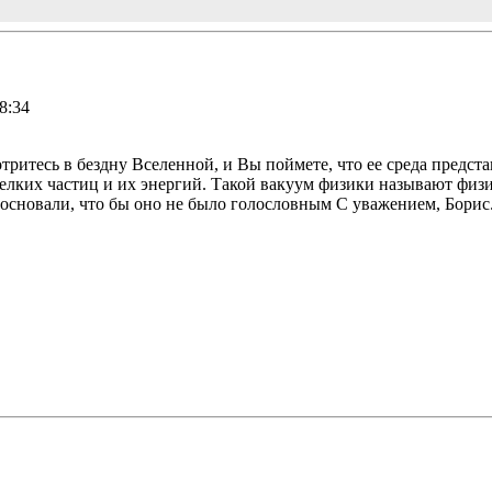
8:34
ритесь в бездну Вселенной, и Вы поймете, что ее среда представ
мелких частиц и их энергий. Такой вакуум физики называют физи
босновали, что бы оно не было голословным С уважением, Борис