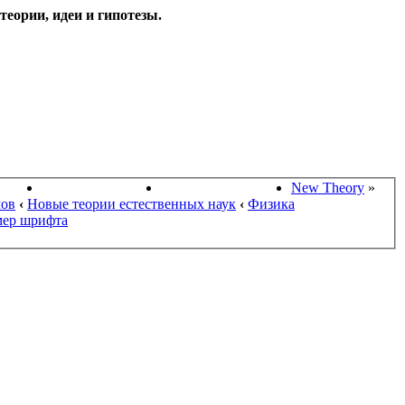
еории, идеи и гипотезы.
НАУКИ
ПОИСК ТЕОРИЙ
СТАРЫЙ ПОРТАЛ
New Theory
»
мов
‹
Новые теории естественных наук
‹
Физика
мер шрифта