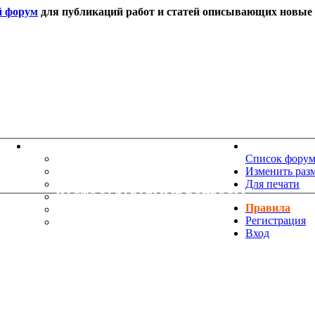
й форум
для публикаций работ и статей описывающих новые т
ИНФОРМАЦИЯ
НОВОСТИ 
ТЕХНИЧЕСКАЯ ПОДДЕРЖКА
Список фору
ЕНИЯ
ПОЖЕЛАНИЯ
Изменить раз
ПРАВИЛА ФОРУМА
Для печати
ЧАСТО ЗАДАВАЕМЫЕ ВОПРОСЫ
Правила
НАУК
РУКОВОДСТВО ПО BBCODE
Регистрация
ДОПОЛНИТЕЛЬНЫЕ BBCODE
Вход