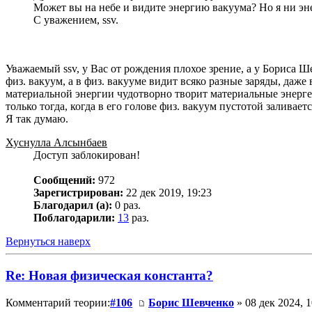
Может вы на небе и видите энергию вакуума? Но я ни эн
С уважением, ssv.
Уважаемый ssv, у Вас от рождения плохое зрение, а у Бориса Ше
физ. вакуум, а в физ. вакууме видит всяко разные заряды, даж
материальной энергии чудотворно творит материальные энергет
только тогда, когда в его голове физ. вакуум пустотой заливаетс
Я так думаю.
Хуснулла Алсынбаев
Доступ заблокирован!
Сообщений:
972
Зарегистрирован:
22 дек 2019, 19:23
Благодарил (а):
0 раз.
Поблагодарили:
13
раз.
Вернуться наверх
Re: Новая физическая константа?
Комментарий теории:
#106
Борис Шевченко
» 08 дек 2024, 1