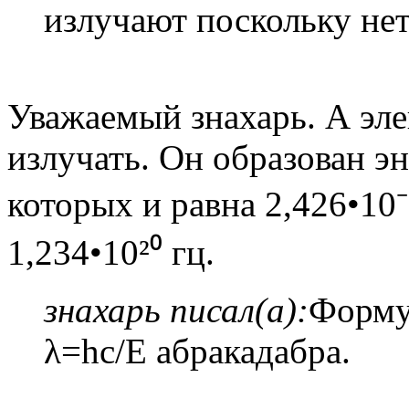
излучают поскольку нет
Уважаемый знахарь. А эле
излучать. Он образован э
которых и равна 2,426•10⁻
1,234•10²⁰ гц.
знахарь писал(а):
Форму
λ=hc/E абракадабра.