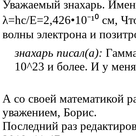
Уважаемый знахарь. Именн
λ=hc/E=2,426•10⁻¹⁰ см, Ч
волны электрона и позитр
знахарь писал(а):
Гамма
10^23 и более. И у меня
А со своей математикой р
уважением, Борис.
Последний раз редактиро