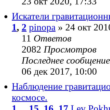
23 окт 2020, 17:33
Искатели гравитационны
1
,
2
pinopa
» 24 окт 201
11
Ответов
2082
Просмотров
Последнее сообщени
06 дек 2017, 10:00
Наблюдение гравитацио
космосе.
1
...
15
,
16
,
17
Lev Pokh