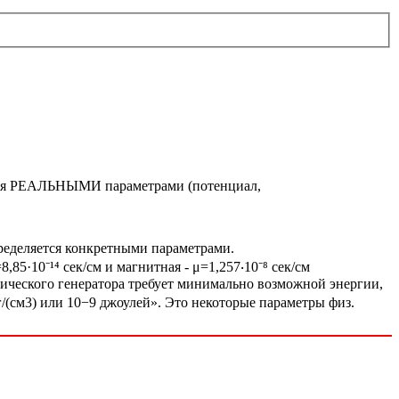
тся РЕАЛЬНЫМИ параметрами (потенциал,
пределяется конкретными параметрами.
5·10⁻¹⁴ сек/см и магнитная - μ=1,257‧10⁻⁸ сек/см
онического генератора требует минимально возможной энергии,
г/(см3) или 10−9 джоулей». Это некоторые параметры физ.