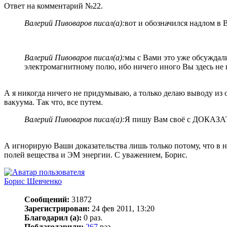
Ответ на комментарий №22.
Валерий Пивоваров писал(а):
вот и обозначился надлом в 
Валерий Пивоваров писал(а):
мы с Вами это уже обсужда
электромагнитному полю, ибо ничего иного Вы здесь не 
А я никогда ничего не придумываю, а только делаю выводу из 
вакуума. Так что, все путем.
Валерий Пивоваров писал(а):
Я пишу Вам своё с ДОКАЗА
А игнорирую Ваши доказательства лишь только потому, что в н
полей вещества и ЭМ энергии. С уважением, Борис.
Борис Шевченко
Сообщений:
31872
Зарегистрирован:
24 фев 2011, 13:20
Благодарил (а):
0 раз.
Поблагодарили:
267
раз.