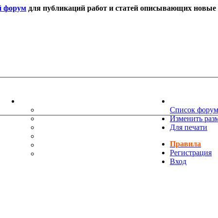
й форум
для публикаций работ и статей описывающих новые т
ИНФОРМАЦИЯ
НОВОСТИ 
ТЕХНИЧЕСКАЯ ПОДДЕРЖКА
Список фору
ЕНИЯ
ПОЖЕЛАНИЯ
Изменить раз
ПРАВИЛА ФОРУМА
Для печати
ЧАСТО ЗАДАВАЕМЫЕ ВОПРОСЫ
Правила
НАУК
РУКОВОДСТВО ПО BBCODE
Регистрация
ДОПОЛНИТЕЛЬНЫЕ BBCODE
Вход