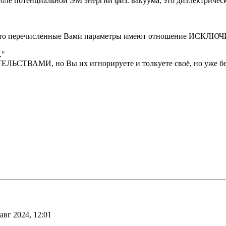
ле потенциальной ЭМ энергии физ. вакуума, это диэлектрическая 
м, что перечисленные Вами параметры имеют отношение ИСКЛЮ
."
ЛЬСТВАМИ, но Вы их игнорируете и толкуете своё, но уже без д
авг 2024, 12:01