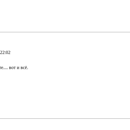
 22:02
... вот и всё.