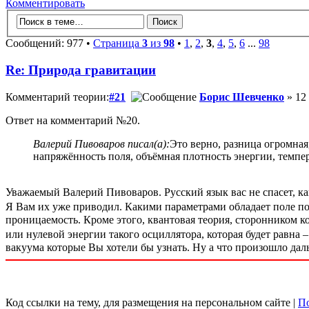
Комментировать
Сообщений: 977 •
Страница
3
из
98
•
1
,
2
,
3
,
4
,
5
,
6
...
98
Re: Природа гравитации
Комментарий теории:
#21
Борис Шевченко
» 12 
Ответ на комментарий №20.
Валерий Пивоваров писал(а):
Это верно, разница огромн
напряжённость поля, объёмная плотность энергии, темпера
Уважаемый Валерий Пивоваров. Русский язык вас не спасет, ка
Я Вам их уже приводил. Какими параметрами обладает поле поте
проницаемость. Кроме этого, квантовая теория, сторонником к
или нулевой энергии такого осциллятора, которая будет равна 
вакуума которые Вы хотели бы узнать. Ну а что произошло дал
Код ссылки на тему, для размещения на персональном сайте |
По