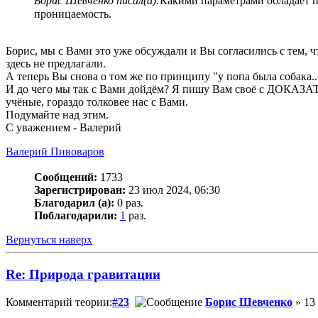
Борис Шевченко писал(а):
Какими параметрами обладает по
проницаемость.
Борис, мы с Вами это уже обсуждали и Вы согласились с те
здесь не предлагали.
А теперь Вы снова о том же по принципу "у попа была собака..
И до чего мы так с Вами дойдём? Я пишу Вам своё с ДОКАЗАТЕ
учёные, гораздо толковее нас с Вами.
Подумайте над этим.
С уважением - Валерий
Валерий Пивоваров
Сообщений:
1733
Зарегистрирован:
23 июл 2024, 06:30
Благодарил (а):
0 раз.
Поблагодарили:
1
раз.
Вернуться наверх
Re: Природа гравитации
Комментарий теории:
#23
Борис Шевченко
» 13 