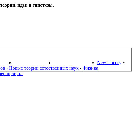
еории, идеи и гипотезы.
НАУКИ
ПОИСК ТЕОРИЙ
СТАРЫЙ ПОРТАЛ
New Theory
»
мов
‹
Новые теории естественных наук
‹
Физика
мер шрифта