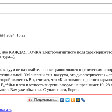
авг 2024, 15:22
ая, ибо КАЖДАЯ ТОЧКА электромагнитного поля характеризуе
тура...),
к вакуум не называйте, а он все равно является физическим и о
нциальной ЭМ энергии физ. вакуума, это диэлектрическая - ε=8,8
оторой являетесь Вы, считает, что «Квантование простого гарм
– E₀=½h‧ʋ и что плотность энергии вакуума не превышает 10−28 
ьше, я Вам уже объяснял. С уважением, Борис.
Поделиться…
казать