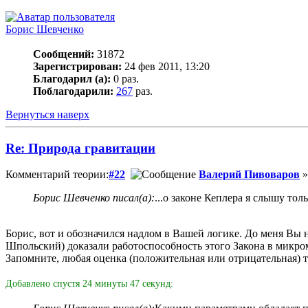
Борис Шевченко
Сообщений:
31872
Зарегистрирован:
24 фев 2011, 13:20
Благодарил (а):
0 раз.
Поблагодарили:
267
раз.
Вернуться наверх
Re: Природа гравитации
Комментарий теории:
#22
Валерий Пивоваров
»
Борис Шевченко писал(а):
...о законе Кеплера я слышу тольк
Борис, вот и обозначился надлом в Вашей логике. До меня Вы 
Шпольский) доказали работоспособность этого Закона в микром
Запомните, любая оценка (положительная или отрицательная) т
Добавлено спустя 24 минуты 47 секунд: