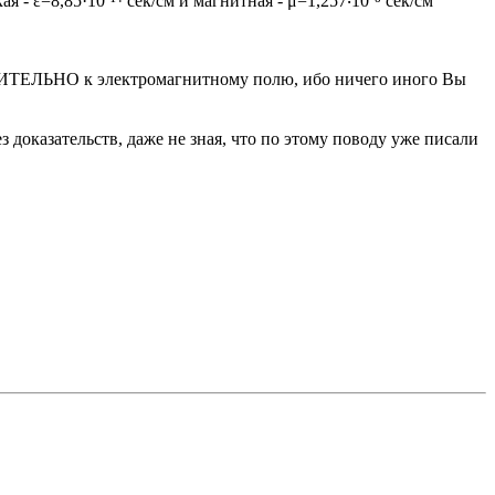
- ε=8,85·10⁻¹⁴ сек/см и магнитная - μ=1,257‧10⁻⁸ сек/см
ЧИТЕЛЬНО к электромагнитному полю, ибо ничего иного Вы
оказательств, даже не зная, что по этому поводу уже писали