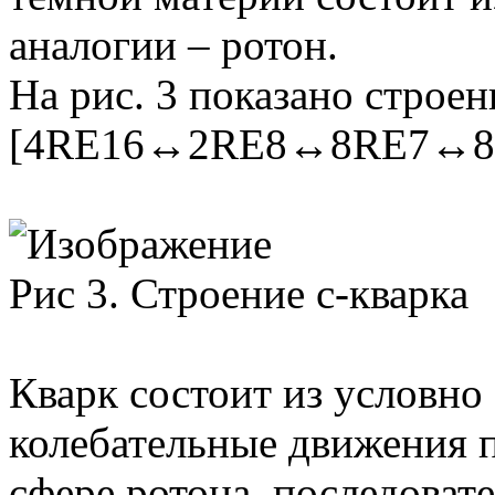
аналогии – ротон.
На рис. 3 показано строен
[4RE16↔2RE8↔8RE7↔8
Рис 3. Строение c-кварка
Кварк состоит из условно
колебательные движения п
сфере ротона, последоват