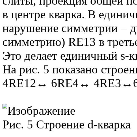
слиты, проекция общей п
в центре кварка. В единич
нарушение симметрии – 
симметрию) RE13 в треть
Это делает единичный s-к
На рис. 5 показано строе
4RE12↔ 6RE4↔ 4RE3↔6
Рис. 5 Строение d-кварка