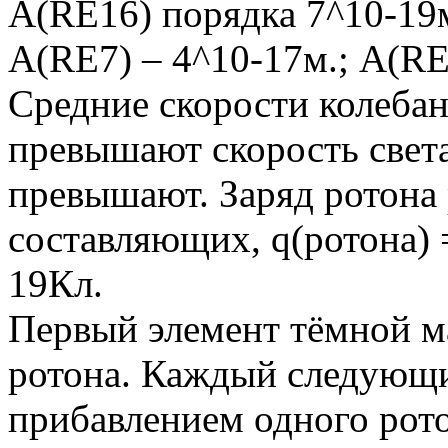
A(RE16) порядка 7^10-19м
A(RE7) – 4^10-17м.; A(RE
Средние скорости колебан
превышают скорость света
превышают. Заряд ротона 
составляющих, q(pотона) =
19Кл.
Первый элемент тёмной ма
ротона. Каждый следующи
прибавлением одного рот