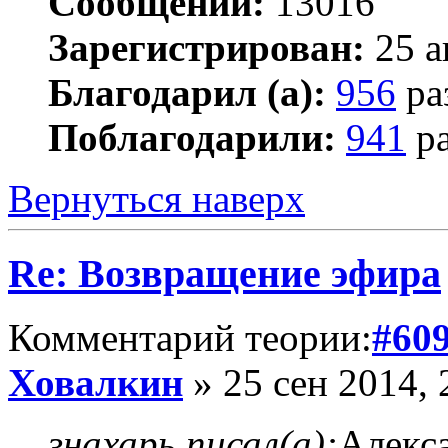
Сообщений:
13016
Зарегистрирован:
25 а
Благодарил (а):
956
ра
Поблагодарили:
941
ра
Вернуться наверх
Re: Возвращение эфира
Комментарий теории:
#60
Ховалкин
» 25 сен 2014, 
знахарь писал(а):
Алекса