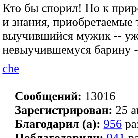
Кто бы спорил! Но к при
и знания, приобретаемые 
выучившийся мужик -- уж
невыучившемуся барину --
che
Сообщений:
13016
Зарегистрирован:
25 а
Благодарил (а):
956
ра
Поблагодарили:
941
ра