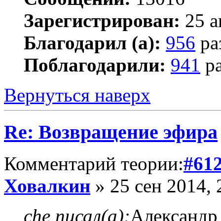
Зарегистрирован:
25 а
Благодарил (а):
956
ра
Поблагодарили:
941
ра
Вернуться наверх
Re: Возвращение эфира
Комментарий теории:
#61
Ховалкин
» 25 сен 2014, 
che писал(а):
Александр 