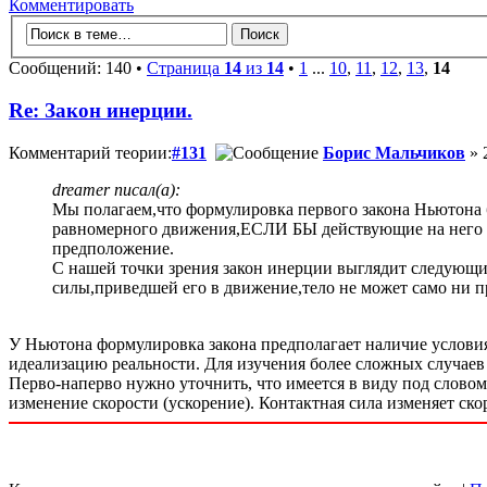
Комментировать
Сообщений: 140 •
Страница
14
из
14
•
1
...
10
,
11
,
12
,
13
,
14
Re: Закон инерции.
Комментарий теории:
#131
Борис Мальчиков
» 
dreamer писал(а):
Мы полагаем,что формулировка первого закона Ньютона 
равномерного движения,ЕСЛИ БЫ действующие на него сил
предположение.
С нашей точки зрения закон инерции выглядит следующи
силы,приведшей его в движение,тело не может само ни п
У Ньютона формулировка закона предполагает наличие условия о
идеализацию реальности. Для изучения более сложных случаев
Перво-наперво нужно уточнить, что имеется в виду под словом 
изменение скорости (ускорение). Контактная сила изменяет скор