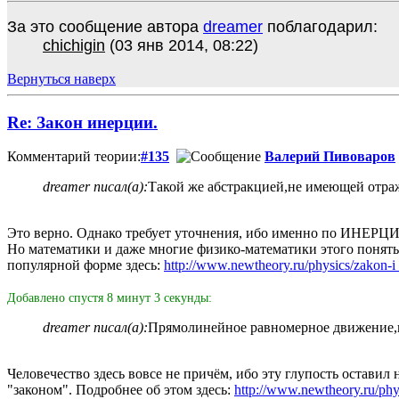
За это сообщение автора
dreamer
поблагодарил:
chichigin
(03 янв 2014, 08:22)
Вернуться наверх
Re: Закон инерции.
Комментарий теории:
#135
Валерий Пивоваров
dreamer писал(а):
Такой же абстракцией,не имеющей отра
Это верно. Однако требует уточнения, ибо именно по ИН
Но математики и даже многие физико-математики этого понять
популярной форме здесь:
http://www.newtheory.ru/physics/zakon-i 
Добавлено спустя 8 минут 3 секунды:
dreamer писал(а):
Прямолинейное равномерное движение,ка
Человечество здесь вовсе не причём, ибо эту глупость остави
"законом". Подробнее об этом здесь:
http://www.newtheory.ru/phys