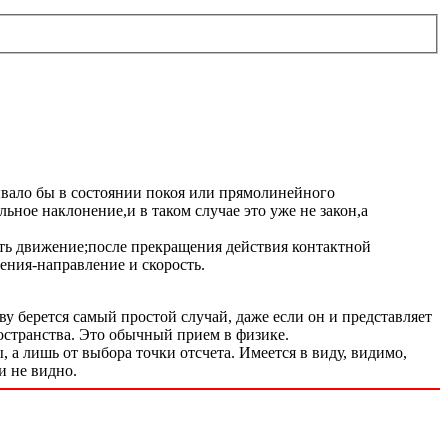
вало бы в состоянии покоя или прямолинейного
ное наклонение,и в таком случае это уже не закон,а
ть движение;после прекращения действия контактной
ения-направление и скорость.
у берется самый простой случай, даже если он и представляет
остранства. Это обычный прием в физике.
 а лишь от выбора точки отсчета. Имеется в виду, видимо,
и не видно.