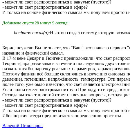
- может ли свет распространяться в вакууме (пустоте)?
- может ли свет распространяться в эфире?
И только на основе физического смысла мы получаем простой и
Добавлено спустя 28 минут 9 секунд:
bocharov писал(а):
Ньютон создал систему,которую возмож
Борис, неужели Вы не знаете, что "Ваш" этот нашего первог
название и физический смысл.
В 17-м веке Декарт и Гюйгенс предположили, что свет распрос
Теория эфира развивалась в течении последующих двух столети
назвать хотя бы парочку реальных параметров, характеризующи
Поэтому физики всё больше склонялись к изучению силовых по
давление), потенциал, напряжённость, температура. Эти парам
Более того, уже было известно, что свет является электромагни
Если волна имеет электромагнитную Природу, то и среда, в кот
Отсюда вытекает простой ответ на вечные вопросы, исходящие
- может ли свет распространяться в вакууме (пустоте)?
- может ли свет распространяться в эфире?
И только на основе физического смысла мы получаем простой и
Ибо энергия всегда предпочитается определению простаты.
Валерий Пивоваров