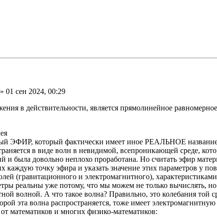
» 01 сен 2024, 00:29
ения в действительности, является прямолинейное равномерно
лея
ный ЭФИР, который фактически имеет иное РЕАЛЬНОЕ название
траняется в виде волн в невидимой, всепроникающей среде, кот
й и была довольно неплохо проработана. Но считать эфир матер
х каждую точку эфира и указать значение этих параметров у по
лей (гравитационного и электромагнитного), характеристиками
етры реальны уже потому, что мы можем не только вычислять, но
тной волной. А что такое волна? Правильно, это колебания той ср
орой эта волна распространяется, тоже имеет электромагнитную 
 от математиков и многих физико-математиков: