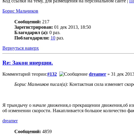
Код ссылки на тему, для размещения на персональном сайте |
По
Борис Мальчиков
Сообщений:
217
Зарегистрирован:
01 дек 2013, 18:50
Благодарил (а):
0 раз.
Поблагодарили:
10
раз.
Вернуться наверх
Re: Закон инерции.
Комментарий теории:
#132
dreamer
» 31 дек 2013
Борис Мальчиков писал(а):
Контактная сила изменяет скоро
Я трындычу о начале движения,о прекращении движения,об изм
об изменении скорости. Накапливается большое количество ф
dreamer
Сообщений:
4859