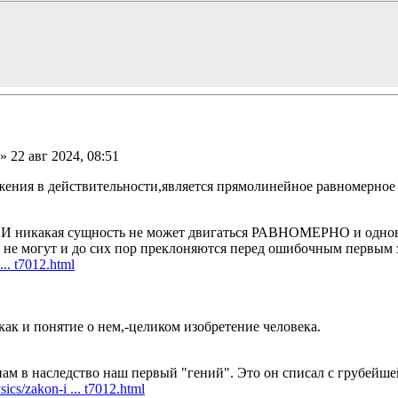
» 22 авг 2024, 08:51
жения в действительности,является прямолинейное равномерное
ЕРЦИИ никакая сущность не может двигаться РАВНОМЕРНО и 
 не могут и до сих пор преклоняются перед ошибочным первым з
... t7012.html
к и понятие о нем,-целиком изобретение человека.
л нам в наследство наш первый "гений". Это он списал с грубей
ics/zakon-i ... t7012.html