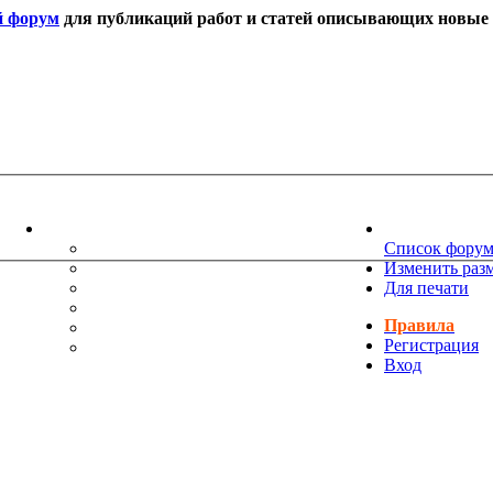
й форум
для публикаций работ и статей описывающих новые т
ИНФОРМАЦИЯ
НОВОСТИ 
ТЕХНИЧЕСКАЯ ПОДДЕРЖКА
Список фору
ЕНИЯ
ПОЖЕЛАНИЯ
Изменить раз
ПРАВИЛА ФОРУМА
Для печати
ЧАСТО ЗАДАВАЕМЫЕ ВОПРОСЫ
Правила
НАУК
РУКОВОДСТВО ПО BBCODE
Регистрация
ДОПОЛНИТЕЛЬНЫЕ BBCODE
Вход