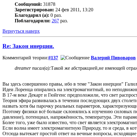
Сообщений:
31878
Зарегистрирован:
24 фев 2011, 13:20
Благодарил (а):
0 раз.
Поблагодарили:
267
раз.
Вернуться наверх
Re: Закон инерции.
Комментарий теории:
#137
Валерий Пивоваров
dreamer писал(а):
Такой же абстракцией,не имеющей отраж
Вы здесь совершенно правы, ибо в теме "Закон инерции" Гали
Идеи Лоренца опирались на электромагнитный, но неподвиж
В 17-м веке Декарт и Гюйгенс предположили, что свет распрос
Теория эфира развивалась в течении последующих двух столети
назвать хотя бы парочку реальных параметров, характеризующи
Поэтому физики всё больше склонялись к изучению силовых по
давление), потенциал, напряжённость, температура. Эти парам
Более того, уже было известно, что свет является электромагни
Если волна имеет электромагнитную Природу, то и среда, в кот
Отсюда вытекает простой ответ на вечные вопросы, исходящие