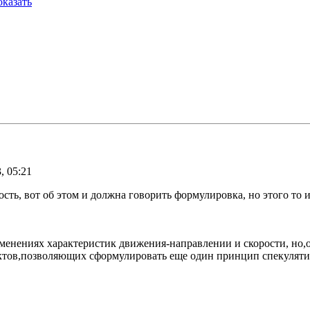
казать
, 05:21
сть, вот об этом и должна говорить формулировка, но этого то и
енениях характеристик движения-направлении и скорости, но,о
актов,позволяющих сформулировать еще один принцип спекуляти