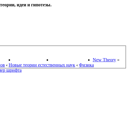
еории, идеи и гипотезы.
НАУКИ
ПОИСК ТЕОРИЙ
СТАРЫЙ ПОРТАЛ
New Theory
»
мов
‹
Новые теории естественных наук
‹
Физика
мер шрифта