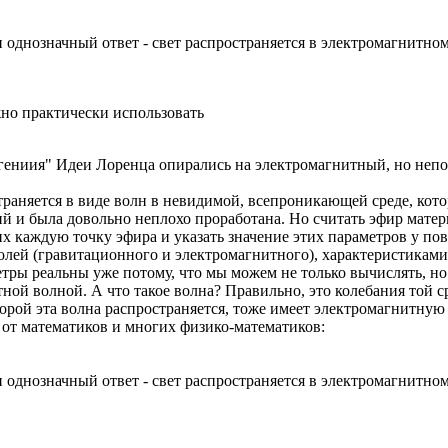
 однозначный ответ - свет распространяется в электромагнитном
но практически использовать
о "гениия" Идеи Лоренца опирались на электромагнитный, но 
траняется в виде волн в невидимой, всепроникающей среде, кот
й и была довольно неплохо проработана. Но считать эфир матер
х каждую точку эфира и указать значение этих параметров у по
лей (гравитационного и электромагнитного), характеристиками
етры реальны уже потому, что мы можем не только вычислять, но
тной волной. А что такое волна? Правильно, это колебания той ср
орой эта волна распространяется, тоже имеет электромагнитную 
 от математиков и многих физико-математиков:
 однозначный ответ - свет распространяется в электромагнитном