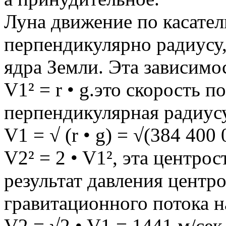
Луна движение по касател
перпендикулярно радиусу,
ядра Земли. Эта зависимо
V1² = r • g.это скорость п
перпендикулярная радиусу
V1 = √ (r • g) = √(384 400
V2² = 2 • V1², эта центро
результат давления центр
гравитационного потока на
V2 = √2 • V1 = 1441 м/сек