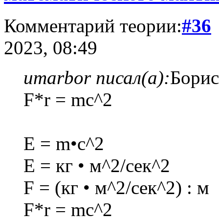
Комментарий теории:
#36
2023, 08:49
umarbor писал(а):
Борис
F*r = mc^2
E = m•c^2
E = кг • м^2/сек^2
F = (кг • м^2/сек^2) : м
F*r = mc^2