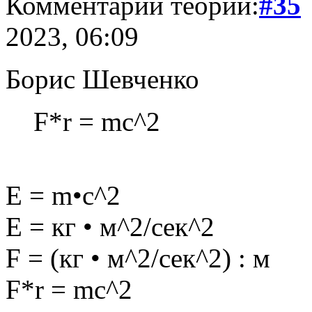
Комментарий теории:
#35
2023, 06:09
Борис Шевченко
F*r = mc^2
E = m•c^2
E = кг • м^2/сек^2
F = (кг • м^2/сек^2) : м
F*r = mc^2