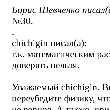
Борис Шевченко писал(
№30.
.
chichigin писал(а):
т.к. математическим р
доверять нельзя.
Уважаемый chichigin. В
переубедите физику, чт
не верное. А также, пр