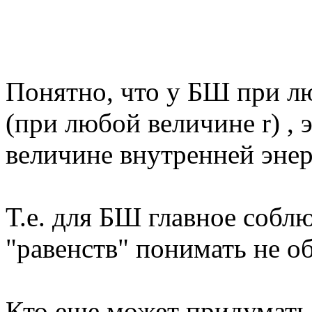
Понятно, что у БШ при л
(при любой величине r) , э
величине внутренней энер
Т.е. для БШ главное соблю
"равенств" понимать не об
Кто еще может придумать