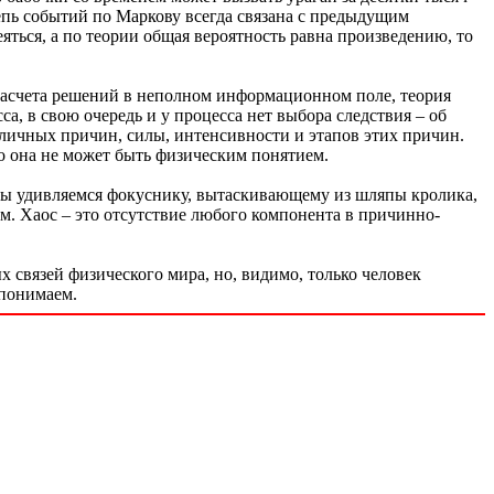
цепь событий по Маркову всегда связана с предыдущим
еяться, а по теории общая вероятность равна произведению, то
 расчета решений в неполном информационном поле, теория
а, в свою очередь и у процесса нет выбора следствия – об
азличных причин, силы, интенсивности и этапов этих причин.
но она не может быть физическим понятием.
. Мы удивляемся фокуснику, вытаскивающему из шляпы кролика,
ем. Хаос – это отсутствие любого компонента в причинно-
 связей физического мира, но, видимо, только человек
 понимаем.