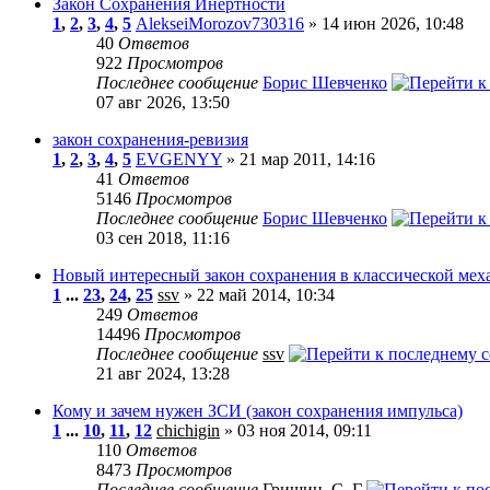
Закон Сохранения Инертности
1
,
2
,
3
,
4
,
5
AlekseiMorozov730316
» 14 июн 2026, 10:48
40
Ответов
922
Просмотров
Последнее сообщение
Борис Шевченко
07 авг 2026, 13:50
закон сохранения-ревизия
1
,
2
,
3
,
4
,
5
EVGENYY
» 21 мар 2011, 14:16
41
Ответов
5146
Просмотров
Последнее сообщение
Борис Шевченко
03 сен 2018, 11:16
Новый интересный закон сохранения в классической мех
1
...
23
,
24
,
25
ssv
» 22 май 2014, 10:34
249
Ответов
14496
Просмотров
Последнее сообщение
ssv
21 авг 2024, 13:28
Кому и зачем нужен ЗСИ (закон сохранения импульса)
1
...
10
,
11
,
12
chichigin
» 03 ноя 2014, 09:11
110
Ответов
8473
Просмотров
Последнее сообщение
Гришин_С_Г