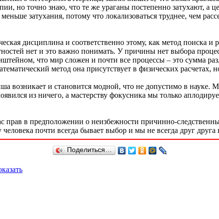
пии, но точно знаю, что те же ураганы постепенно затухают, а 
 меньше затухания, потому что локализоваться труднее, чем расс
ческая дисциплина и соответственно этому, как метод поиска и
ностей нет и это важно понимать. У причины нет выбора процесс
Эйнштейном, что мир сложен и почти все процессы – это сумма р
математический метод она присутствует в физических расчетах, 
лапша возникает и становится модной, что не допустимо в науке
 появился из ничего, а мастерству фокусника мы только аплодиру
ас прав в предположении о неизбежности причинно-следственных
человека почти всегда бывает выбор и мы не всегда друг друга
Поделиться…
казать