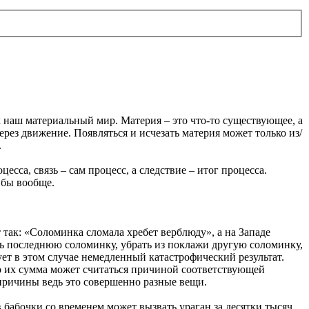
х наш материальный мир. Материя – это что-то существующее, а
через движение. Появляться и исчезать материя может только из/
.
есса, связь – сам процесс, а следствие – итог процесса.
 бы вообще.
 так: «Соломинка сломала хребет верблюду», а на Западе
ть последнюю соломинку, убрать из поклажи другую соломинку,
ует в этом случае немедленный катастрофический результат.
ко их сумма может считаться причиной соответствующей
 причины ведь это совершенно разные вещи.
 бабочки со временем может вызвать ураган за десятки тысяч