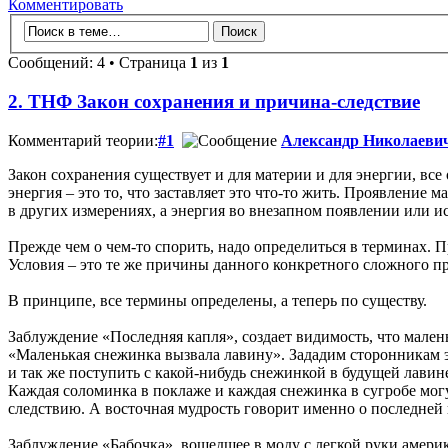
Комментировать
Сообщений: 4 • Страница
1
из
1
2. ТНФ Закон сохранения и причина-следствие
Комментарий теории:
#1
Александр Николаеви
Закон сохранения существует и для материи и для энергии, вс
энергия – это то, что заставляет это что-то жить. Проявление 
в других измерениях, а энергия во внезапном появлении или и
Прежде чем о чем-то спорить, надо определиться в терминах. Пр
Условия – это те же причины данного конкретного сложного пр
В принципе, все термины определены, а теперь по существу.
Заблуждение «Последняя капля», создает видимость, что малень
«Маленькая снежинка вызвала лавину». Зададим сторонникам э
и так же поступить с какой-нибудь снежинкой в будущей лавин
Каждая соломинка в поклаже и каждая снежинка в сугробе могу
следствию. А восточная мудрость говорит именно о последней 
Заблуждение «Бабочка», вошедшее в моду с легкой руки америк