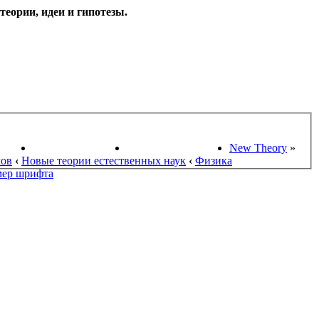
еории, идеи и гипотезы.
НАУКИ
ПОИСК ТЕОРИЙ
СТАРЫЙ ПОРТАЛ
New Theory
»
мов
‹
Новые теории естественных наук
‹
Физика
мер шрифта