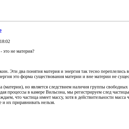
е
18:02
 - это не материя?
ин. Эти два понятия материя и энергия так тесно переплелись в 
энергия это форма существования материи и вне материи не суще
а (материи), но является следствием наличия группы свободных 
я процессы в камере Вильсона, мы регистрируем след частицы, 
ждаем, что частица имеет массу, хотя в действительности масса
е и их приравнивать нельзя.