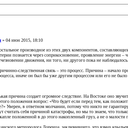
ч
» 04 июн 2015, 18:10
е остальное производное из этих двух компонентов, составляющи
материи познается через соприкосновение, проявление энергии – 
счезновении движения, ни того, ни другого пока не наблюдалось
ичинно-следственная связь – это процесс. Причина – начало проц
оцесса, иначе он был бы уже другим процессом или его не было
кая причина создает огромное следствие. На Востоке оно звучит
того положения вопрос: «Что будет если перед тем, как положи
е?» Уверен, в ответном молчании, потому что никто не гарантир
т считать себя причиной катастрофы, но мы то знаем, что толь
капле положенной в до этого накопленный груз, а не о малости
анского метеоролога Лоренца, заключившего, что взмах крыльев