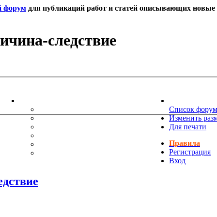
й форум
для публикаций работ и статей описывающих новые т
ричина-следствие
ИНФОРМАЦИЯ
НОВОСТИ 
ТЕХНИЧЕСКАЯ ПОДДЕРЖКА
Список фору
ЕНИЯ
ПОЖЕЛАНИЯ
Изменить раз
ПРАВИЛА ФОРУМА
Для печати
ЧАСТО ЗАДАВАЕМЫЕ ВОПРОСЫ
Правила
НАУК
РУКОВОДСТВО ПО BBCODE
Регистрация
ДОПОЛНИТЕЛЬНЫЕ BBCODE
Вход
едствие