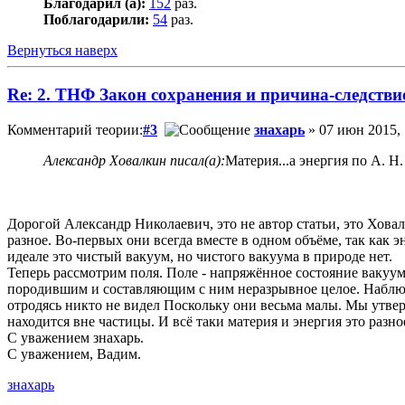
Благодарил (а):
152
раз.
Поблагодарили:
54
раз.
Вернуться наверх
Re: 2. ТНФ Закон сохранения и причина-следстви
Комментарий теории:
#3
знахарь
» 07 июн 2015, 
Александр Ховалкин писал(а):
Материя...а энергия по А. Н.
Дорогой Александр Николаевич, это не автор статьи, это Ховалк
разное. Во-первых они всегда вместе в одном объёме, так как 
идеале это чистый вакуум, но чистого вакуума в природе нет.
Теперь рассмотрим поля. Поле - напряжённое состояние вакуум
породившим и составляющим с ним неразрывное целое. Наблюда
отродясь никто не видел Поскольку они весьма малы. Мы утвер
находится вне частицы. И всё таки материя и энергия это разно
С уважением знахарь.
С уважением, Вадим.
знахарь