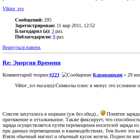
Viktor_svs
Сообщений:
295
Зарегистрирован:
11 мар 2011, 12:52
Благодарил (а):
3
раз.
Поблагодарили:
9
раз.
Вернуться наверх
Re: Энергия Времени
Комментарий теории:
#223
Каравашкин
» 29 ию
Viktor_svs писал(а):
Символы плюс и минус это условное обо
Совсем запутались в нирване (уж без обид)...
Понятие заряда
притяжение и отталкивание. Также фиксирует, что способность
заряда осуществляется путём перемещения носителей заряда из
при данных перемещениях и взаимодействиях. Тем более это к
Взяли обычный магнит и обычный кусок железа. Поднесли маг