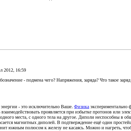
л 2012, 16:59
значение - подмена чего? Напряжения, заряда? Что такое заряд 
 энергии - это исключительно Ваше.
Физика
экспериментально ф
 взаимодействовать проявляется при избытке протонов или элек
 одного места, с одного тела на другое. Диполи неспособны в о
асается магнитных диполей. В подтверждение ещё один простей
нит южным полюсом к железу не касаясь. Можно и нагреть, что