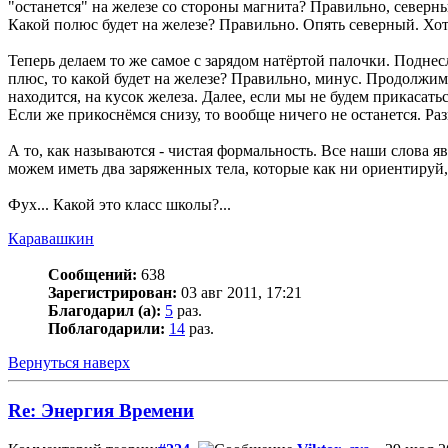
"останется" на железе со стороны магнита? Правильно, северн
Какой полюс будет на железе? Правильно. Опять северный. Хот
Теперь делаем то же самое с зарядом натёртой палочки. Поднесл
плюс, то какой будет на железе? Правильно, минус. Продолжим 
находится, на кусок железа. Далее, если мы не будем прикасатьс
Если же прикоснёмся снизу, то вообще ничего не останется. Р
А то, как называются - чистая формальность. Все наши слова
можем иметь два заряженных тела, которые как ни ориентируй,
Фух... Какой это класс школы?...
Каравашкин
Сообщений:
638
Зарегистрирован:
03 авг 2011, 17:21
Благодарил (а):
5
раз.
Поблагодарили:
14
раз.
Вернуться наверх
Re: Энергия Времени