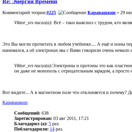
Re: Энергия Времени
Комментарий теории:
#225
Каравашкин
» 29 ию
Viktor_svs писал(а):
Всё – таки выяснил с трудом, кто явл
Это Вы могли прочитать в любом учебнике.... А ещё и ионы пе
нанимался, а об электронах мы с Вами говорили очень немало 
Viktor_svs писал(а):
Электроны и протоны это как пластины 
он даже не монополь с отрицательным зарядом, а просто 
Вот видите... А в магнитном поле что отклоняется и почему? Д
Каравашкин
Сообщений:
638
Зарегистрирован:
03 авг 2011, 17:21
Благодарил (а):
5
раз.
Поблагодарили:
14
раз.