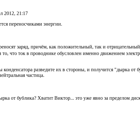
л 2012, 21:17
яется переносчиками энергии.
реносят заряд, причём, как положительный, так и отрицательный
и то, что ток в проводнике обусловлен именно движением электр
конденсатора разведите их в стороны, и получится "дырка от бу
нейтральная частица.
ырка от бублика? Хватит Виктор... это уже явно за пределом дис