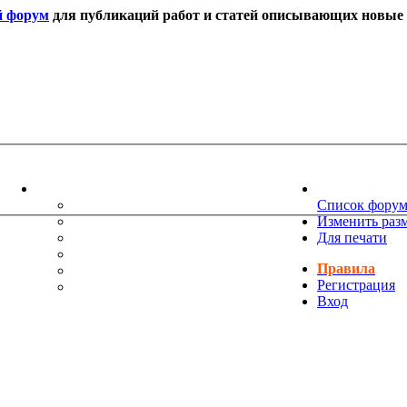
й форум
для публикаций работ и статей описывающих новые т
ИНФОРМАЦИЯ
НОВОСТИ 
ТЕХНИЧЕСКАЯ ПОДДЕРЖКА
Список фору
ЕНИЯ
ПОЖЕЛАНИЯ
Изменить раз
ПРАВИЛА ФОРУМА
Для печати
ЧАСТО ЗАДАВАЕМЫЕ ВОПРОСЫ
Правила
НАУК
РУКОВОДСТВО ПО BBCODE
Регистрация
ДОПОЛНИТЕЛЬНЫЕ BBCODE
Вход