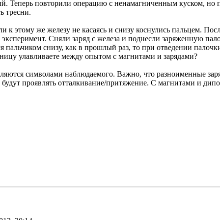
ый. Теперь повторили операцию с ненамагниченным куском, но пр
ь тресни.
и к этому же железу не касаясь и снизу коснулись пальцем. Посл
эксперимент. Сняли заряд с железа и поднесли заряженную палочк
я пальчиком снизу, как в прошлый раз, то при отведении палочки 
азницу улавливаете между опытом с магнитами и зарядами?
 являются символами наблюдаемого. Важно, что разноименные за
 будут проявлять отталкивание/притяжение. С магнитами и дипо