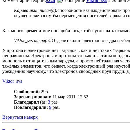
Комментарий теории:
#224
Viktor_svs
» 29 июл 2
Каравашкин писал(а):
способность взаимодействовать про
осуществляется путём перемещения носителей заряда из од
Как много времени мне понадобилось, чтобы услышать искомое 
Viktor_svs писал(а):
Отделите один электрон от ядра и убед
У протона и электронов нет "зарядов", как и нет таких "заряд
неправильны. Электроны и протоны это как пластины конденсато
монополь с отрицательным зарядом, а просто нейтральная част
тяжёлых элементов, что бывает, когда электронный ряд неусто
убеждению научному, что электронов свободных пруд пруди. Д
Viktor_svs
Сообщений:
295
Зарегистрирован:
11 мар 2011, 12:52
Благодарил (а):
3
раз.
Поблагодарили:
9
раз.
Вернуться наверх