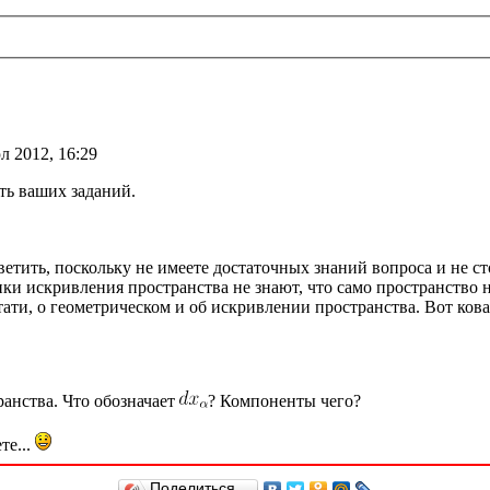
л 2012, 16:29
ть ваших заданий.
етить, поскольку не имеете достаточных знаний вопроса и не сто
ники искривления пространства не знают, что само пространство
стати, о геометрическом и об искривлении пространства. Вот ко
анства. Что обозначает
? Компоненты чего?
те...
Поделиться…