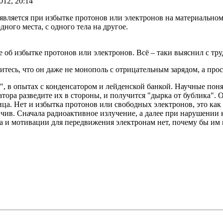
012, 20:14
является при избытке протонов или электронов на материальном 
ного места, с одного тела на другое.
об избытке протонов или электронов. Всё – таки выяснил с тру
итесь, что он даже не монополь с отрицательным зарядом, а прос
ов", в опытах с конденсатором и лейденской банкой. Научные по
ра разведите их в стороны, и получится "дырка от бублика". От
ица. Нет и избытка протонов или свободных электронов, это ка
йчив. Сначала радиоактивное излучение, а далее при нарушении 
а и мотивации для передвижения электронам нет, почему бы им 