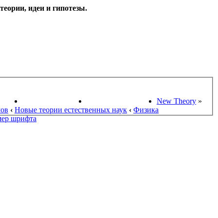
еории, идеи и гипотезы.
НАУКИ
ПОИСК ТЕОРИЙ
СТАРЫЙ ПОРТАЛ
New Theory
»
мов
‹
Новые теории естественных наук
‹
Физика
мер шрифта