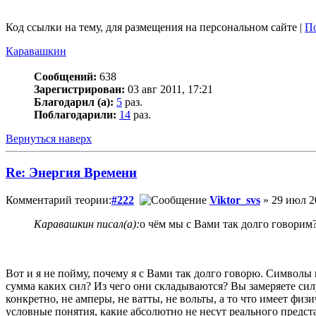
Код ссылки на тему, для размещения на персональном сайте |
По
Каравашкин
Сообщений:
638
Зарегистрирован:
03 авг 2011, 17:21
Благодарил (а):
5
раз.
Поблагодарили:
14
раз.
Вернуться наверх
Re: Энергия Времени
Комментарий теории:
#222
Viktor_svs
» 29 июл 2
Каравашкин писал(а):
о чём мы с Вами так долго говорим
Вот и я не пойму, почему я с Вами так долго говорю. Символы 
сумма каких сил? Из чего они складываются? Вы замеряете силу
конкретно, не амперы, не ватты, не вольты, а то что имеет физ
условные понятия, какие абсолютно не несут реального предста