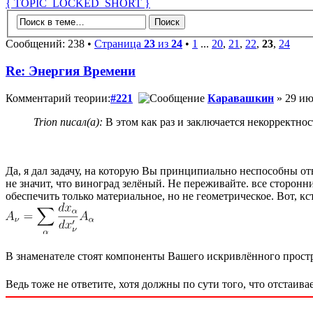
{ TOPIC_LOCKED_SHORT }
Сообщений: 238 •
Страница
23
из
24
•
1
...
20
,
21
,
22
,
23
,
24
Re: Энергия Времени
Комментарий теории:
#221
Каравашкин
» 29 ию
Trion писал(а):
В этом как раз и заключается некорректнос
Да, я дал задачу, на которую Вы принципиально неспособны отв
не значит, что виноград зелёный. Не переживайте. все сторон
обеспечить только материальное, но не геометрическое. Вот, к
В знаменателе стоят компоненты Вашего искривлённого простр
Ведь тоже не ответите, хотя должны по сути того, что отстаивае