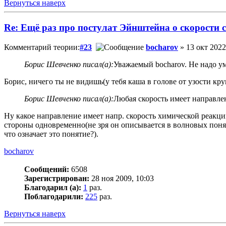
Вернуться наверх
Re: Ещё раз про постулат Эйнштейна о скорости с
Комментарий теории:
#23
bocharov
» 13 окт 2022
Борис Шевченко писал(а):
Уважаемый bocharov. Не надо умн
Борис, ничего ты не видишь(у тебя каша в голове от узости кр
Борис Шевченко писал(а):
Любая скорость имеет направлен
Ну какое направление имеет напр. скорость химической реакци
стороны одновременно(не зря он описывается в волновых поня
что означает это понятие?).
bocharov
Сообщений:
6508
Зарегистрирован:
28 ноя 2009, 10:03
Благодарил (а):
1
раз.
Поблагодарили:
225
раз.
Вернуться наверх