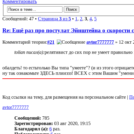
Комментировать
Сообщений: 47 •
Страница
3
из
5
•
1
,
2
,
3
,
4
,
5
Re: Ещё раз про постулат Эйнштейна о скорости с
Комментарий теории:
#21
avtor7777777
» 12 окт 
tolian писал(а):
релятивист до сих пор не умеет правильно
обалдеть! то естьтолько Вы типа "умеете"? (и из этого отрицае
ну так ознакомьте ЗДЕСЬ плииззз! ВСЕХ с этим Вашим "умени
Код ссылки на тему, для размещения на персональном сайте |
По
avtor7777777
Сообщений:
785
Зарегистрирован:
03 авг 2020, 19:15
Благодарил (а):
6
раз.