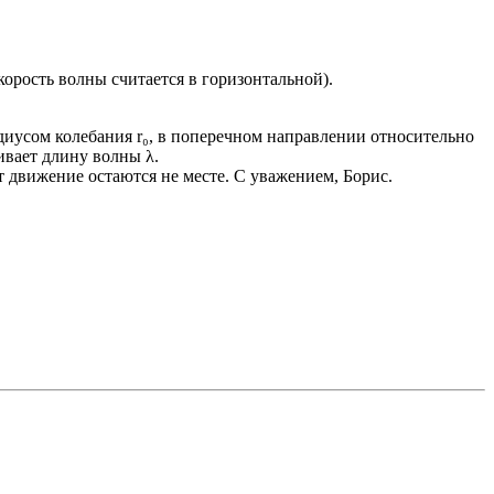
скорость волны считается в горизонтальной).
адиусом колебания r₀, в поперечном направлении относительно
вает длину волны λ.
 движение остаются не месте. С уважением, Борис.