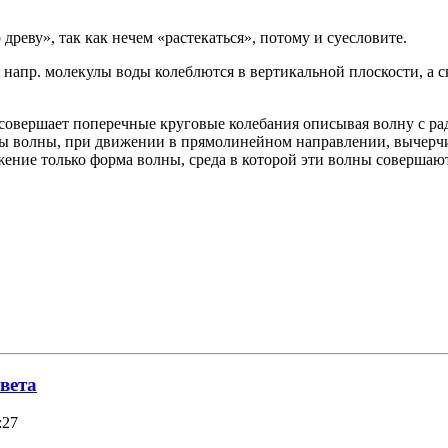
древу», так как нечем «растекаться», потому и суесловите.
а( напр. молекулы воды колеблются в вертикальной плоскости, а 
и совершает поперечные круговые колебания описывая волну с р
зы волны, при движении в прямолинейном направлении, вычерчи
ение только форма волны, среда в которой эти волны совершают
вета
:27