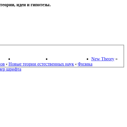
еории, идеи и гипотезы.
НАУКИ
ПОИСК ТЕОРИЙ
СТАРЫЙ ПОРТАЛ
New Theory
»
мов
‹
Новые теории естественных наук
‹
Физика
мер шрифта