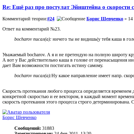
Re: Ещё раз про постулат Эйнштейна о скорости с
Комментарий теории:
#24
Борис Шевченко
» 14 
Ответ на комментарий №23.
bocharov писал(а):
ничего ты не видишь(у тебя каша в голо
Уважаемый bocharov. А я и не претендую на полную широту кру
А вот у Вас действительно каша в голове от перенасыщения и
дает Вам возможности постигать истину самому.
bocharov писал(а):
Ну какое направление имеет напр. ско
Скорость протекания любого процесса определяется временем д
конкретной скоростью и ее вектором, в каждый момент времени.
скорость протекания этого процесса строго детерминирована. 
Борис Шевченко
Сообщений:
31883
Зарегистрирован:
24 фев 2011, 13:20