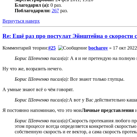
Благодарил (а):
0 раз.
Поблагодарили:
267
раз.
Вернуться наверх
Re: Ещё раз про постулат Эйнштейна о скорости с
Комментарий теории:
#25
bocharov
» 17 окт 2022
Борис Шевченко писал(а):
А я и не претендую на полную 
Ну что же, возразить нечего.
Борис Шевченко писал(а):
Все знают только глупцы.
А умные знают всё о чём говорят.
Борис Шевченко писал(а):
А вот у Вас действительно каш
Я постоянно напоминаю, что это мои
Личные представления
и
Борис Шевченко писал(а):
Скорость протекания любого пр
этом процессе всегда определяется конкретной скоростью
собственную скорость и ее вектор, а сама скорость проте