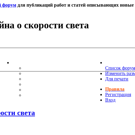
й форум
для публикаций работ и статей описывающих новые т
на о скорости света
ИНФОРМАЦИЯ
НОВОСТИ 
ТЕХНИЧЕСКАЯ ПОДДЕРЖКА
Список фору
ЕНИЯ
ПОЖЕЛАНИЯ
Изменить раз
ПРАВИЛА ФОРУМА
Для печати
ЧАСТО ЗАДАВАЕМЫЕ ВОПРОСЫ
Правила
НАУК
РУКОВОДСТВО ПО BBCODE
Регистрация
ДОПОЛНИТЕЛЬНЫЕ BBCODE
Вход
ости света