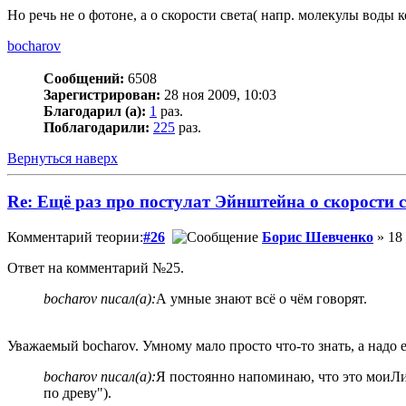
Но речь не о фотоне, а о скорости света( напр. молекулы воды 
bocharov
Сообщений:
6508
Зарегистрирован:
28 ноя 2009, 10:03
Благодарил (а):
1
раз.
Поблагодарили:
225
раз.
Вернуться наверх
Re: Ещё раз про постулат Эйнштейна о скорости с
Комментарий теории:
#26
Борис Шевченко
» 18 
Ответ на комментарий №25.
bocharov писал(а):
А умные знают всё о чём говорят.
Уважаемый bocharov. Умному мало просто что-то знать, а надо е
bocharov писал(а):
Я постоянно напоминаю, что это моиЛич
по древу").