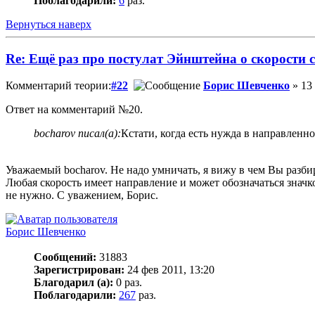
Поблагодарили:
6
раз.
Вернуться наверх
Re: Ещё раз про постулат Эйнштейна о скорости с
Комментарий теории:
#22
Борис Шевченко
» 13 
Ответ на комментарий №20.
bocharov писал(а):
Кстати, когда есть нужда в направленн
Уважаемый bocharov. Не надо умничать, я вижу в чем Вы разбира
Любая скорость имеет направление и может обозначаться значко
не нужно. С уважением, Борис.
Борис Шевченко
Сообщений:
31883
Зарегистрирован:
24 фев 2011, 13:20
Благодарил (а):
0 раз.
Поблагодарили:
267
раз.