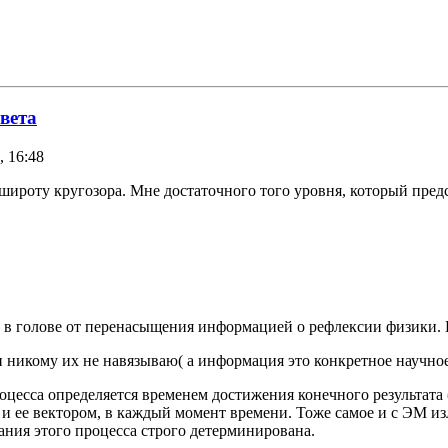
вета
, 16:48
широту кругозора. Мне достаточного того уровня, который пред
а в голове от перенасыщения информацией о рефлексии физики.
 никому их не навязываю( а информация это конкретное научное п
оцесса определяется временем достижения конечного результата
 и ее вектором, в каждый момент времени. Тоже самое и с ЭМ из
кания этого процесса строго детерминирована.