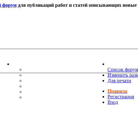
й форум
для публикаций работ и статей описывающих новые т
ИНФОРМАЦИЯ
НОВОСТИ 
ТЕХНИЧЕСКАЯ ПОДДЕРЖКА
Список фору
ЕНИЯ
ПОЖЕЛАНИЯ
Изменить раз
ПРАВИЛА ФОРУМА
Для печати
ЧАСТО ЗАДАВАЕМЫЕ ВОПРОСЫ
Правила
НАУК
РУКОВОДСТВО ПО BBCODE
Регистрация
ДОПОЛНИТЕЛЬНЫЕ BBCODE
Вход