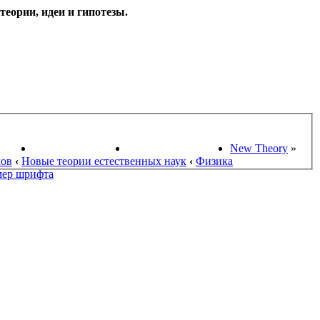
еории, идеи и гипотезы.
НАУКИ
ПОИСК ТЕОРИЙ
СТАРЫЙ ПОРТАЛ
New Theory
»
мов
‹
Новые теории естественных наук
‹
Физика
мер шрифта