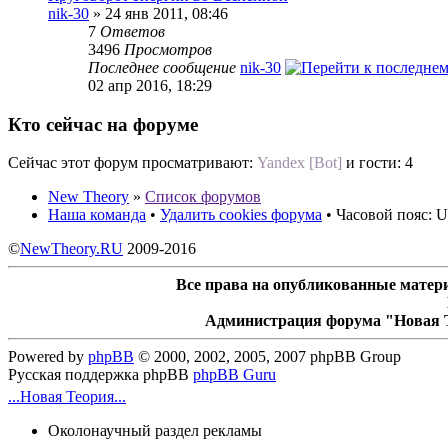
nik-30
» 24 янв 2011, 08:46
7
Ответов
3496
Просмотров
Последнее сообщение
nik-30
02 апр 2016, 18:29
Кто сейчас на форуме
Сейчас этот форум просматривают:
Yandex [Bot]
и гости: 4
New Theory
»
Список форумов
Наша команда
•
Удалить cookies форума
• Часовой пояс: U
©
NewTheory.RU
2009-2016
Все права на опубликованные матери
Администрация форума "Новая Т
Powered by
phpBB
© 2000, 2002, 2005, 2007 phpBB Group
Русская поддержка phpBB
phpBB Guru
...Новая Теория...
Околонаучный раздел рекламы