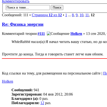
Комментировать
Сообщений: 111 •
Страница
12
из
12
•
1
...
8
,
9
,
10
,
11
,
12
Re: Физика энергии
Комментарий теории:
#111
Holken
» 13 сен 2020,
WhiteRabbit писал(а):
Я начал читать вашу статью, но до ко
Прочтите до конца. Тогда и говорить станет легче нам обоим.
Код ссылки на тему, для размещения на персональном сайте |
По
Holken
Сообщений:
941
Зарегистрирован:
04 янв 2012, 20:06
Благодарил (а):
0 раз.
Поблагодарили:
12
раз.