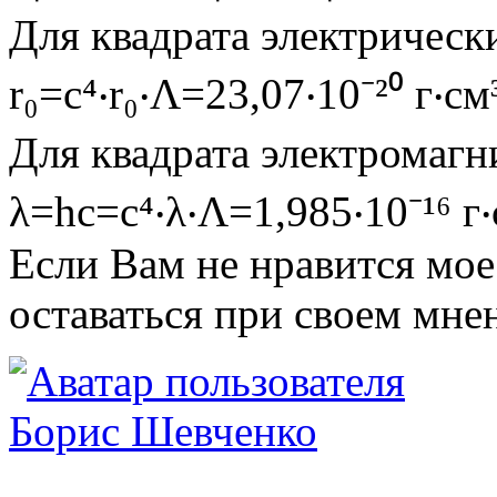
Для квадрата электрических
r₀=c⁴‧r₀‧Λ=23,07‧10⁻²⁰ г‧см
Для квадрата электромагни
λ=hc=c⁴‧λ‧Λ=1,985‧10⁻¹⁶ г‧
Если Вам не нравится мое
оставаться при своем мне
Борис Шевченко