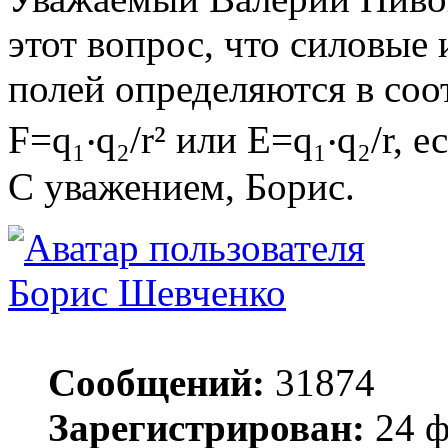
этот вопрос, что силовые
полей определяются в соо
F=q₁‧q₂/r² или Е=q₁‧q₂/r, 
С уважением, Борис.
Борис Шевченко
Сообщений:
31874
Зарегистрирован:
24 ф