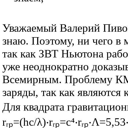
Уважаемый Валерий Пивова
знаю. Поэтому, ни чего в
так как ЗВТ Ньютона рабо
уже неоднократно доказыв
Всемирным. Проблему КМ
заряды, так как являются 
Для квадрата гравитацион
rᵣₚ=(hc/λ)‧rᵣₚ=c⁴‧rᵣₚ‧Λ=5,53‧