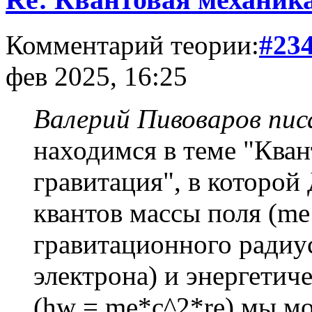
Комментарий теории:
#23
фев 2025, 16:25
Валерий Пивоваров писа
находимся в теме "Кван
гравитация", в котор
квантов массы поля (me 
гравитационного радиус
электрона) и энергети
(hw = me*c^2*re) мы м