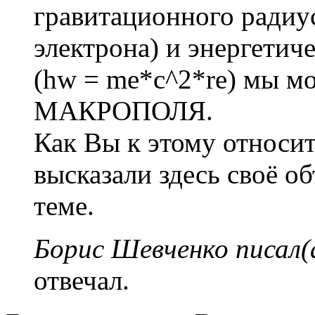
гравитационного радиус
электрона) и энергети
(hw = me*c^2*re) мы м
МАКРОПОЛЯ.
Как Вы к этому относит
высказали здесь своё о
теме.
Борис Шевченко писал(
отвечал.