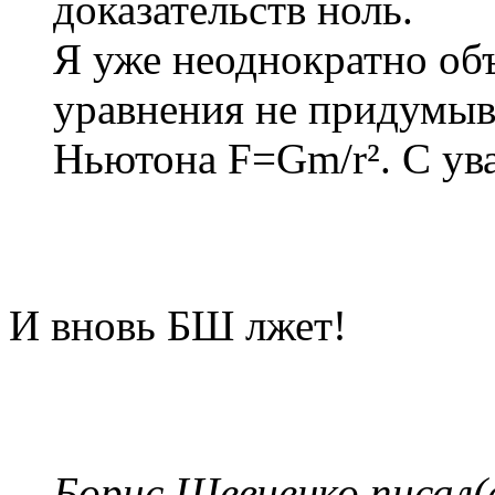
доказательств ноль.
Я уже неоднократно объ
уравнения не придумыва
Ньютона F=Gm/r². С ув
И вновь БШ лжет!
Борис Шевченко писал(