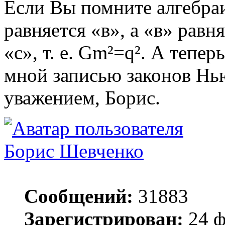
Если Вы помните алгебраи
равняется «в», а «в» равня
«с», т. е. Gm²=q². А тепе
мной записью законов Ньют
уважением, Борис.
Борис Шевченко
Сообщений:
31883
Зарегистрирован:
24 ф