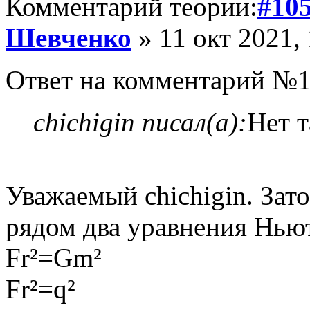
Комментарий теории:
#10
Шевченко
» 11 окт 2021,
Ответ на комментарий №1
chichigin писал(а):
Нет т
Уважаемый chichigin. Зато
рядом два уравнения Ньют
Fr²=Gm²
Fr²=q²