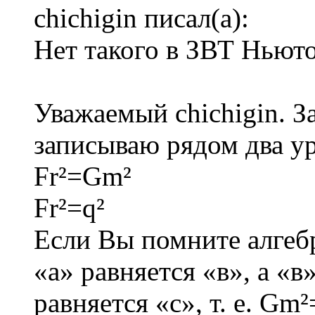
chichigin писал(а):
Нет такого в ЗВТ Ньюто
Уважаемый chichigin. За
записываю рядом два у
Fr²=Gm²
Fr²=q²
Если Вы помните алгебр
«а» равняется «в», а «в»
равняется «с», т. е. Gm