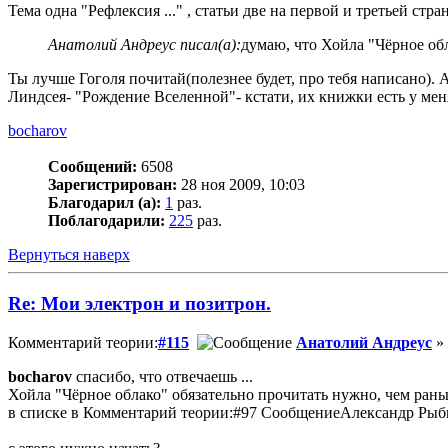
Тема одна "Рефлексия ..." , статьи две на первой и третьей стр
Анатолий Андреус писал(а):
думаю, что Хойла "Чёрное обла
Ты лучше Гоголя почитай(полезнее будет, про тебя написано).
Линдсея- "Рождение Вселенной"- кстати, их книжки есть у меня,
bocharov
Сообщений:
6508
Зарегистрирован:
28 ноя 2009, 10:03
Благодарил (а):
1
раз.
Поблагодарили:
225
раз.
Вернуться наверх
Re: Мои электрон и позитрон.
Комментарий теории:
#115
Анатолий Андреус
» 
bocharov
спасибо, что отвечаешь ...
Хойла "Чёрное облако" обязательно прочитать нужно, чем раньш
в списке в Комментарий теории:#97 СообщениеАлександр Рыбнико