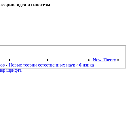
еории, идеи и гипотезы.
НАУКИ
ПОИСК ТЕОРИЙ
СТАРЫЙ ПОРТАЛ
New Theory
»
мов
‹
Новые теории естественных наук
‹
Физика
мер шрифта