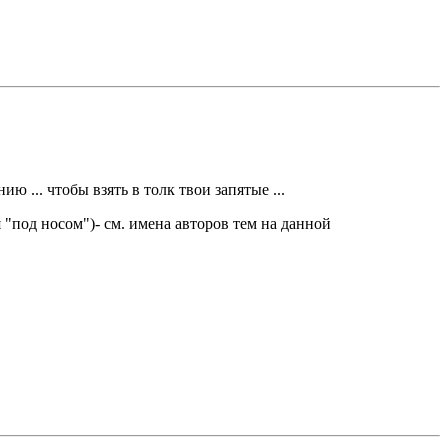
ю ... чтобы взять в толк твои запятые ...
 "под носом")- см. имена авторов тем на данной