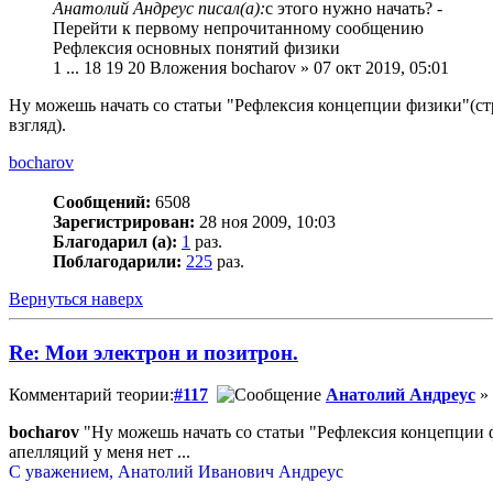
Анатолий Андреус писал(а):
с этого нужно начать? -
Перейти к первому непрочитанному сообщению
Рефлексия основных понятий физики
1 ... 18 19 20 Вложения bocharov » 07 окт 2019, 05:01
Ну можешь начать со статьи "Рефлексия концепции физики"(стр
взгляд).
bocharov
Сообщений:
6508
Зарегистрирован:
28 ноя 2009, 10:03
Благодарил (а):
1
раз.
Поблагодарили:
225
раз.
Вернуться наверх
Re: Мои электрон и позитрон.
Комментарий теории:
#117
Анатолий Андреус
» 
bocharov
"Ну можешь начать со статьи "Рефлексия концепции фи
апелляций у меня нет ...
С уважением, Анатолий Иванович Андреус