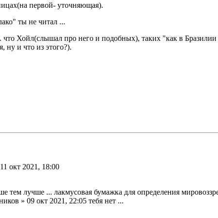
аницах(на первой- уточняющая).
ко" ты не читал ...
 А что Хойл(слышал про него и подобных), таких "как в Бразил
 ну и что из этого?).
11 окт 2021, 18:00
е тем лучше ... лакмусовая бумажка для определения мировоззре
в » 09 окт 2021, 22:05 тебя нет ...