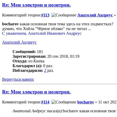
Re: Мои электрон и позитрон.
Комментарий теории:
#113
Анатолий Андреус
» 
bocharov
какая основная твоя тема здесь на этих подмостках?
думаю, что Хойла "Чёрное облако" ты не читал ...
С уважением, Анатолий Иванович Андреус
Анатолий Андреус
Сообщений:
181
Зарегистрирован:
20 сен 2018, 01:19
Откуда:
из Киева
Благодарил (а):
0 раз.
Поблагодарили:
2
раз.
Вернуться наверх
Re: Мои электрон и позитрон.
Комментарий теории:
#114
bocharov
» 11 окт 202
Анатолий Андреус писал(а):
bocharov какая основная твоя 