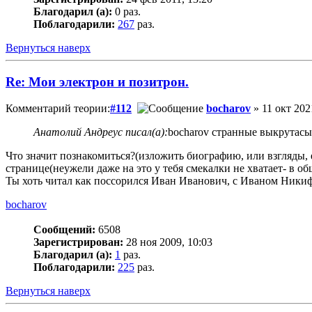
Благодарил (а):
0 раз.
Поблагодарили:
267
раз.
Вернуться наверх
Re: Мои электрон и позитрон.
Комментарий теории:
#112
bocharov
» 11 окт 202
Анатолий Андреус писал(а):
bocharov странные выкрутасы .
Что значит познакомиться?(изложить биографию, или взгляды, е
странице(неужели даже на это у тебя смекалки не хватает- в 
Ты хоть читал как поссорился Иван Иванович, с Иваном Ник
bocharov
Сообщений:
6508
Зарегистрирован:
28 ноя 2009, 10:03
Благодарил (а):
1
раз.
Поблагодарили:
225
раз.
Вернуться наверх