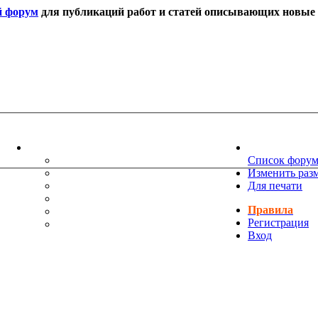
й форум
для публикаций работ и статей описывающих новые т
ИНФОРМАЦИЯ
НОВОСТИ 
ТЕХНИЧЕСКАЯ ПОДДЕРЖКА
Список фору
ЕНИЯ
ПОЖЕЛАНИЯ
Изменить раз
ПРАВИЛА ФОРУМА
Для печати
ЧАСТО ЗАДАВАЕМЫЕ ВОПРОСЫ
Правила
НАУК
РУКОВОДСТВО ПО BBCODE
Регистрация
ДОПОЛНИТЕЛЬНЫЕ BBCODE
Вход