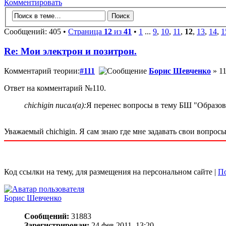
Комментировать
Сообщений: 405 •
Страница
12
из
41
•
1
...
9
,
10
,
11
,
12
,
13
,
14
,
1
Re: Мои электрон и позитрон.
Комментарий теории:
#111
Борис Шевченко
» 11
Ответ на комментарий №110.
chichigin писал(а):
Я перенес вопросы в тему БШ "Образов
Уважаемый chichigin. Я сам знаю где мне задавать свои вопрос
Код ссылки на тему, для размещения на персональном сайте |
По
Борис Шевченко
Сообщений:
31883
Зарегистрирован:
24 фев 2011, 13:20