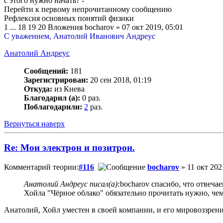
с этого нужно начать? -
Перейти к первому непрочитанному сообщению
Рефлексия основных понятий физики
1 ... 18 19 20 Вложения bocharov » 07 окт 2019, 05:01
С уважением, Анатолий Иванович Андреус
Анатолий Андреус
Сообщений:
181
Зарегистрирован:
20 сен 2018, 01:19
Откуда:
из Киева
Благодарил (а):
0 раз.
Поблагодарили:
2
раз.
Вернуться наверх
Re: Мои электрон и позитрон.
Комментарий теории:
#116
bocharov
» 11 окт 202
Анатолий Андреус писал(а):
bocharov спасибо, что отвечаеш
Хойла "Чёрное облако" обязательно прочитать нужно, чем
Анатолий, Хойл уместен в своей компании, и его мировоззрен