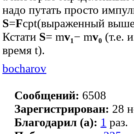
надо путать просто импул
S
=
F
срt(выраженный выше 
Кстати
S
= m
v₁
− m
v₀
(т.е. 
время t).
bocharov
Сообщений:
6508
Зарегистрирован:
28 н
Благодарил (а):
1
раз.