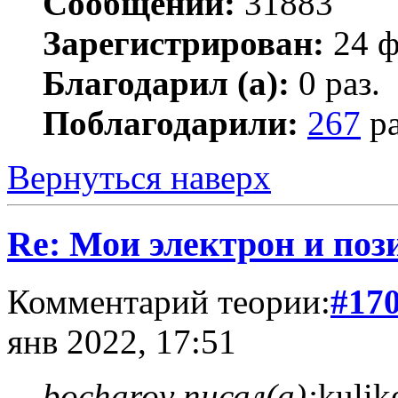
Сообщений:
31883
Зарегистрирован:
24 ф
Благодарил (а):
0 раз.
Поблагодарили:
267
ра
Вернуться наверх
Re: Мои электрон и поз
Комментарий теории:
#17
янв 2022, 17:51
bocharov писал(а):
kulik