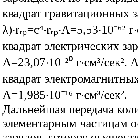
квадрат гравитационных за
λ)‧rᵣₚ=c⁴‧rᵣₚ‧Λ=5,53‧10⁻⁶² г‧
квадрат электрических заря
Λ=23,07‧10⁻²⁰ г‧см³/сек². Λ
квадрат электромагнитных 
Λ=1,985‧10⁻¹⁶ г‧см³/сек².
Дальнейшая передача кол
элементарным частицам ос
зарядов, которое осуществ