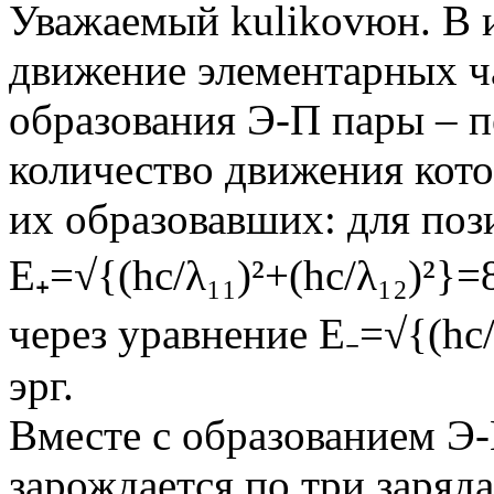
Уважаемый kulikovюн. В 
движение элементарных ча
образования Э-П пары – п
количество движения кот
их образовавших: для поз
E₊=√{(hc/λ₁₁)²+(hc/λ₁₂)²}=
через уравнение Е₋=√{(hc/λ
эрг.
Вместе с образованием Э-
зарождается по три заряд