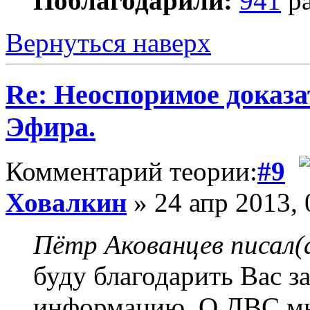
Поблагодарили:
941
ра
Вернуться наверх
Re: Неоспоримое доказ
Эфира.
Комментарий теории:
#9
Ховалкин
» 24 апр 2013, 
Пётр Акованцев писал(
буду благодарить Вас з
информацию. О ДВС мне